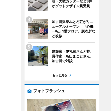
明・大枝カッターなど3件
がグッドデザイン賞受賞
加古川温泉みとろ荘がリニ
ューアルオープン 「心機
一転」1階フロア、脱衣所な
ど改修
建築家・伊礼智さんと芥川
賞作家・鳥山まことさん、
加古川で対談
もっと見る
フォトフラッシュ