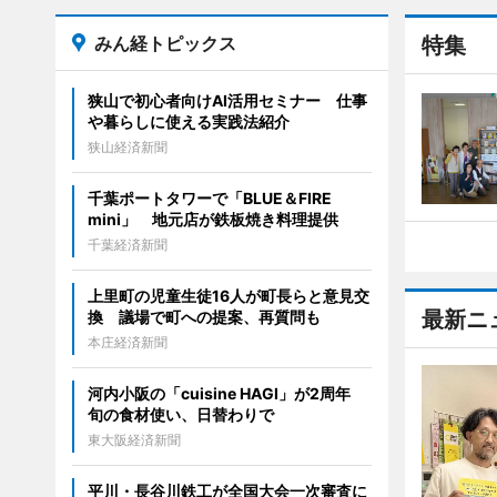
みん経トピックス
特集
狭山で初心者向けAI活用セミナー 仕事
や暮らしに使える実践法紹介
狭山経済新聞
千葉ポートタワーで「BLUE＆FIRE
mini」 地元店が鉄板焼き料理提供
千葉経済新聞
上里町の児童生徒16人が町長らと意見交
最新ニ
換 議場で町への提案、再質問も
本庄経済新聞
河内小阪の「cuisine HAGI」が2周年
旬の食材使い、日替わりで
東大阪経済新聞
平川・長谷川鉄工が全国大会一次審査に