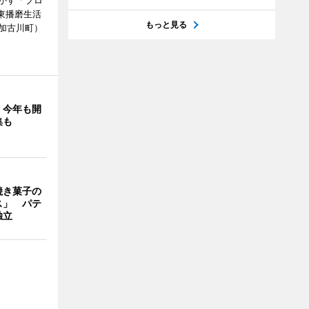
かす「プロ
東播磨生活
もっと見る
加古川町）
」今年も開
集も
焼き菓子の
ス」 パテ
独立