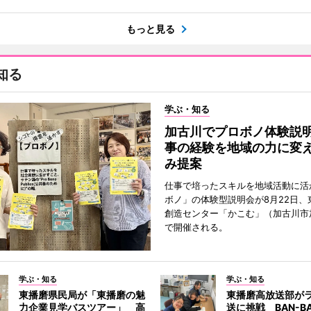
もっと見る
知る
学ぶ・知る
加古川でプロボノ体験説
事の経験を地域の力に変
み提案
仕事で培ったスキルを地域活動に活
ボノ」の体験型説明会が8月22日、
創造センター「かこむ」（加古川市
で開催される。
学ぶ・知る
学ぶ・知る
東播磨県民局が「東播磨の魅
東播磨高放送部が
力企業見学バスツアー」 高
送に挑戦 BAN-B