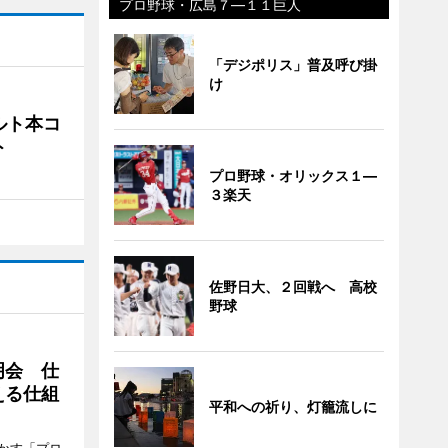
プロ野球・広島７―１１巨人
「デジポリス」普及呼び掛
け
ルト本コ
ト
プロ野球・オリックス１―
３楽天
佐野日大、２回戦へ 高校
野球
明会 仕
える仕組
平和への祈り、灯籠流しに