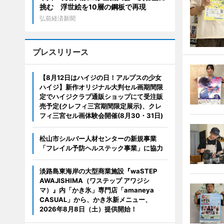
挑む 浮世絵を10層の鋼板で再現
弘前経済新聞
プレスリリース
【8月12日はハイジの日！アルプスの少女
ハイジ】新作オリジナル大判セル画期間限
定でハイジクラブ通販ショップにて受注販
売予定(クレフィ三宮期間限定展示)、クレ
フィ三宮セル画体験会開催(8月30・31日)
松山市シルバー人材センターの新規事業
「フレイル予防ヘルステック事業」に協力
淡路島東海岸の大型商業施設『waSTEP
AWAJISHIMA（ワステップ アワジシ
マ）』内「かき氷」専門店「amaneya
CASUAL」から、かき氷新メニュー、
2026年8月8日（土）提供開始！