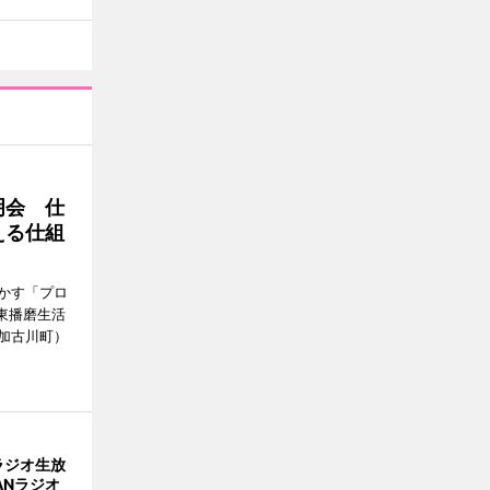
明会 仕
える仕組
かす「プロ
東播磨生活
加古川町）
ラジオ生放
ANラジオ