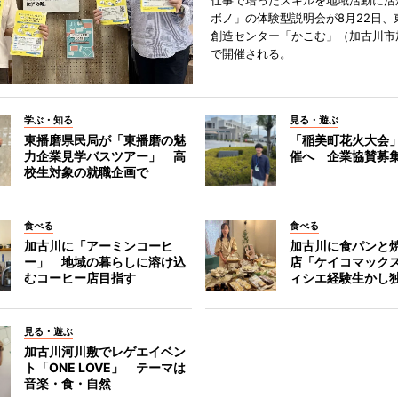
仕事で培ったスキルを地域活動に活
ボノ」の体験型説明会が8月22日、
創造センター「かこむ」（加古川市
で開催される。
学ぶ・知る
見る・遊ぶ
東播磨県民局が「東播磨の魅
「稲美町花火大会
力企業見学バスツアー」 高
催へ 企業協賛募
校生対象の就職企画で
食べる
食べる
加古川に「アーミンコーヒ
加古川に食パンと
ー」 地域の暮らしに溶け込
店「ケイコマック
むコーヒー店目指す
ィシエ経験生かし
見る・遊ぶ
加古川河川敷でレゲエイベン
ト「ONE LOVE」 テーマは
音楽・食・自然