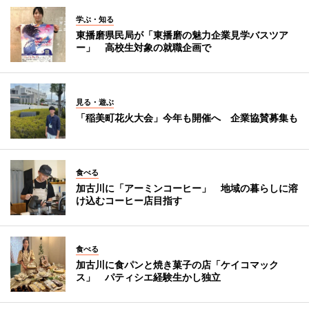
学ぶ・知る
東播磨県民局が「東播磨の魅力企業見学バスツア
ー」 高校生対象の就職企画で
見る・遊ぶ
「稲美町花火大会」今年も開催へ 企業協賛募集も
食べる
加古川に「アーミンコーヒー」 地域の暮らしに溶
け込むコーヒー店目指す
食べる
加古川に食パンと焼き菓子の店「ケイコマック
ス」 パティシエ経験生かし独立