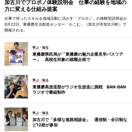
加古川でプロボノ体験説明会 仕事の経験を地域の
力に変える仕組み提案
仕事で培ったスキルを地域活動に活かす「プロボノ」の体験型説明会が
8月22日、東播磨生活創造センター「かこむ」（加古川市加古川町）で
開催される。
学ぶ・知る
東播磨県民局が「東播磨の魅力企業見学バスツア
ー」 高校生対象の就職企画で
学ぶ・知る
東播磨高放送部がラジオ生放送に挑戦 BAN-BAN
ラジオで番組制作
学ぶ・知る
加古川で「多様な進路相談会」 通信制・全日制な
ど12校が参加