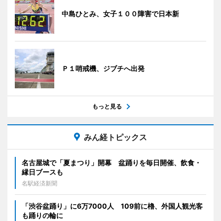
中島ひとみ、女子１００障害で日本新
Ｐ１哨戒機、ジブチへ出発
もっと見る
みん経トピックス
名古屋城で「夏まつり」開幕 盆踊りを毎日開催、飲食・
縁日ブースも
名駅経済新聞
「渋谷盆踊り」に6万7000人 109前に櫓、外国人観光客
も踊りの輪に