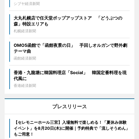
シブヤ経済新聞
大丸札幌店で任天堂ポップアップストア 「どうぶつの
森」特設エリアも
札幌経済新聞
OMO5函館で「函館夜景の日」 手回しオルガンで野外劇
テーマ曲
函館経済新聞
香港・九龍塘に韓国料理店「Social」 韓国定番料理を現
代風に
香港経済新聞
プレスリリース
【セレモニーホール三宮】入場無料で楽しめる！「夏休み体験
イベント」を8月20日(木)に開催｜予約特典で「流しそうめん」
もご用意！