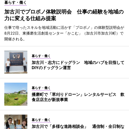
暮らす・働く
加古川でプロボノ体験説明会 仕事の経験を地域の
力に変える仕組み提案
仕事で培ったスキルを地域活動に活かす「プロボノ」の体験型説明会が
8月22日、東播磨生活創造センター「かこむ」（加古川市加古川町）で
開催される。
暮らす・働く
加古川・志方にドッグラン 地域のハブを目指して
DIYのドッグラン運営
暮らす・働く
播磨町で「草刈りドローン」レンタルサービス 飲
食店店主が新規事業
暮らす・働く
加古川で「多様な進路相談会」 通信制・全日制な