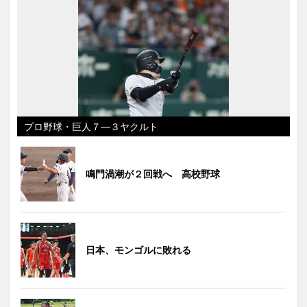
プロ野球・巨人７―３ヤクルト
鳴門渦潮が２回戦へ 高校野球
日本、モンゴルに敗れる