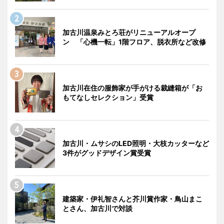
加古川温泉みとろ荘がリニューアルオープ
ン 「心機一転」1階フロア、脱衣所など改修
加古川在住の服飾家が手がける裁縫箱が「お
もてなしセレクション」受賞
加古川・ムサシのLED照明・大枝カッターなど
3件がグッドデザイン賞受賞
建築家・伊礼智さんと芥川賞作家・鳥山まこ
とさん、加古川で対談