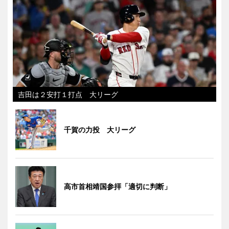
吉田は２安打１打点 大リーグ
千賀の力投 大リーグ
高市首相靖国参拝「適切に判断」