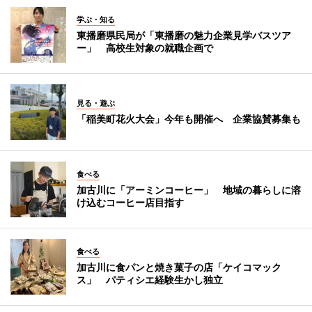
学ぶ・知る
東播磨県民局が「東播磨の魅力企業見学バスツア
ー」 高校生対象の就職企画で
見る・遊ぶ
「稲美町花火大会」今年も開催へ 企業協賛募集も
食べる
加古川に「アーミンコーヒー」 地域の暮らしに溶
け込むコーヒー店目指す
食べる
加古川に食パンと焼き菓子の店「ケイコマック
ス」 パティシエ経験生かし独立