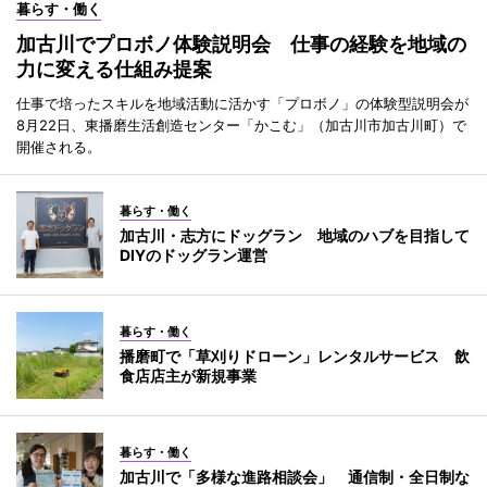
暮らす・働く
加古川でプロボノ体験説明会 仕事の経験を地域の
力に変える仕組み提案
仕事で培ったスキルを地域活動に活かす「プロボノ」の体験型説明会が
8月22日、東播磨生活創造センター「かこむ」（加古川市加古川町）で
開催される。
暮らす・働く
加古川・志方にドッグラン 地域のハブを目指して
DIYのドッグラン運営
暮らす・働く
播磨町で「草刈りドローン」レンタルサービス 飲
食店店主が新規事業
暮らす・働く
加古川で「多様な進路相談会」 通信制・全日制な