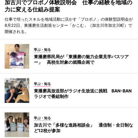
加古川でプロボノ体験説明会 仕事の経験を地域の
力に変える仕組み提案
仕事で培ったスキルを地域活動に活かす「プロボノ」の体験型説明会が
8月22日、東播磨生活創造センター「かこむ」（加古川市加古川町）で
開催される。
学ぶ・知る
東播磨県民局が「東播磨の魅力企業見学バスツア
ー」 高校生対象の就職企画で
学ぶ・知る
東播磨高放送部がラジオ生放送に挑戦 BAN-BAN
ラジオで番組制作
学ぶ・知る
加古川で「多様な進路相談会」 通信制・全日制な
ど12校が参加