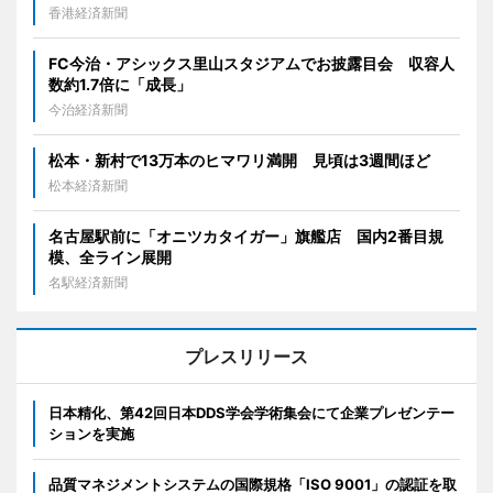
香港経済新聞
FC今治・アシックス里山スタジアムでお披露目会 収容人
数約1.7倍に「成長」
今治経済新聞
松本・新村で13万本のヒマワリ満開 見頃は3週間ほど
松本経済新聞
名古屋駅前に「オニツカタイガー」旗艦店 国内2番目規
模、全ライン展開
名駅経済新聞
プレスリリース
日本精化、第42回日本DDS学会学術集会にて企業プレゼンテー
ションを実施
品質マネジメントシステムの国際規格「ISO 9001」の認証を取