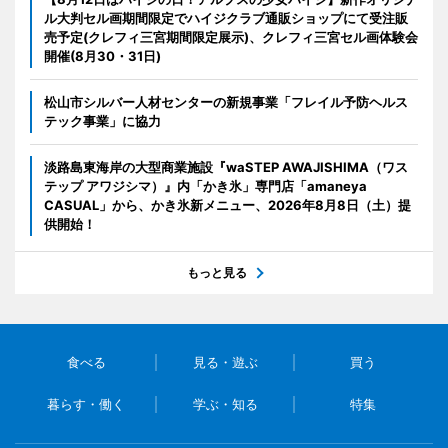
ル大判セル画期間限定でハイジクラブ通販ショップにて受注販
売予定(クレフィ三宮期間限定展示)、クレフィ三宮セル画体験会
開催(8月30・31日)
松山市シルバー人材センターの新規事業「フレイル予防ヘルス
テック事業」に協力
淡路島東海岸の大型商業施設『waSTEP AWAJISHIMA（ワス
テップ アワジシマ）』内「かき氷」専門店「amaneya
CASUAL」から、かき氷新メニュー、2026年8月8日（土）提
供開始！
もっと見る
食べる
見る・遊ぶ
買う
暮らす・働く
学ぶ・知る
特集