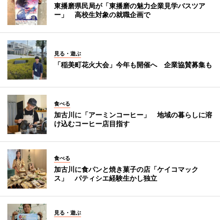
東播磨県民局が「東播磨の魅力企業見学バスツア
ー」 高校生対象の就職企画で
見る・遊ぶ
「稲美町花火大会」今年も開催へ 企業協賛募集も
食べる
加古川に「アーミンコーヒー」 地域の暮らしに溶
け込むコーヒー店目指す
食べる
加古川に食パンと焼き菓子の店「ケイコマック
ス」 パティシエ経験生かし独立
見る・遊ぶ