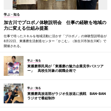
学ぶ・知る
加古川でプロボノ体験説明会 仕事の経験を地域の
力に変える仕組み提案
仕事で培ったスキルを地域活動に活かす「プロボノ」の体験型説明会が
8月22日、東播磨生活創造センター「かこむ」（加古川市加古川町）で
開催される。
学ぶ・知る
東播磨県民局が「東播磨の魅力企業見学バスツア
ー」 高校生対象の就職企画で
学ぶ・知る
東播磨高放送部がラジオ生放送に挑戦 BAN-BAN
ラジオで番組制作