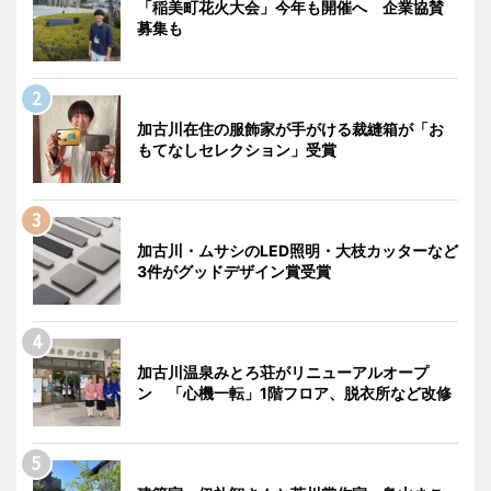
「稲美町花火大会」今年も開催へ 企業協賛
募集も
加古川在住の服飾家が手がける裁縫箱が「お
もてなしセレクション」受賞
加古川・ムサシのLED照明・大枝カッターなど
3件がグッドデザイン賞受賞
加古川温泉みとろ荘がリニューアルオープ
ン 「心機一転」1階フロア、脱衣所など改修