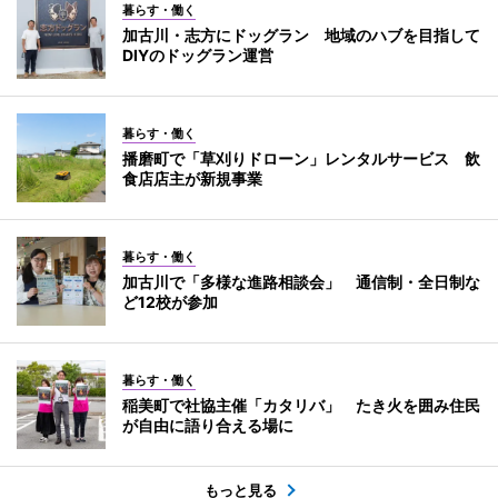
暮らす・働く
加古川・志方にドッグラン 地域のハブを目指して
DIYのドッグラン運営
暮らす・働く
播磨町で「草刈りドローン」レンタルサービス 飲
食店店主が新規事業
暮らす・働く
加古川で「多様な進路相談会」 通信制・全日制な
ど12校が参加
暮らす・働く
稲美町で社協主催「カタリバ」 たき火を囲み住民
が自由に語り合える場に
もっと見る