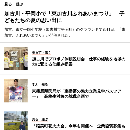
見る・遊ぶ
加古川・平岡小で「東加古川ふれあいまつり」 子
どもたちの夏の思い出に
加古川市立平岡小学校（加古川市平岡町）のグラウンドで8月1日、「東
加古川ふれあいまつり」が開催された。
暮らす・働く
加古川でプロボノ体験説明会 仕事の経験を地域の
力に変える仕組み提案
学ぶ・知る
東播磨県民局が「東播磨の魅力企業見学バスツア
ー」 高校生対象の就職企画で
見る・遊ぶ
「稲美町花火大会」今年も開催へ 企業協賛募集も