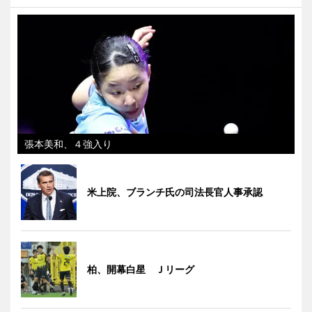
張本美和、４強入り
米上院、ブランチ氏の司法長官人事承認
柏、開幕白星 Ｊリーグ