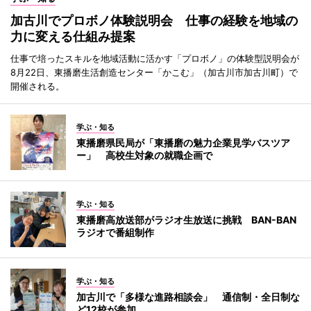
加古川でプロボノ体験説明会 仕事の経験を地域の
力に変える仕組み提案
仕事で培ったスキルを地域活動に活かす「プロボノ」の体験型説明会が
8月22日、東播磨生活創造センター「かこむ」（加古川市加古川町）で
開催される。
学ぶ・知る
東播磨県民局が「東播磨の魅力企業見学バスツア
ー」 高校生対象の就職企画で
学ぶ・知る
東播磨高放送部がラジオ生放送に挑戦 BAN-BAN
ラジオで番組制作
学ぶ・知る
加古川で「多様な進路相談会」 通信制・全日制な
ど12校が参加