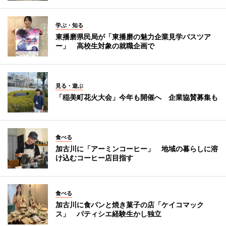
学ぶ・知る
東播磨県民局が「東播磨の魅力企業見学バスツア
ー」 高校生対象の就職企画で
見る・遊ぶ
「稲美町花火大会」今年も開催へ 企業協賛募集も
食べる
加古川に「アーミンコーヒー」 地域の暮らしに溶
け込むコーヒー店目指す
食べる
加古川に食パンと焼き菓子の店「ケイコマック
ス」 パティシエ経験生かし独立