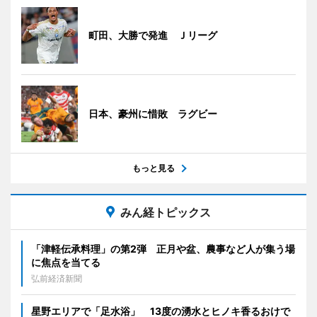
町田、大勝で発進 Ｊリーグ
日本、豪州に惜敗 ラグビー
もっと見る
みん経トピックス
「津軽伝承料理」の第2弾 正月や盆、農事など人が集う場
に焦点を当てる
弘前経済新聞
星野エリアで「足水浴」 13度の湧水とヒノキ香るおけで