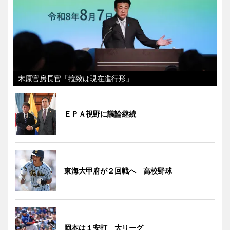
木原官房長官「拉致は現在進行形」
ＥＰＡ視野に議論継続
東海大甲府が２回戦へ 高校野球
岡本は１安打 大リーグ