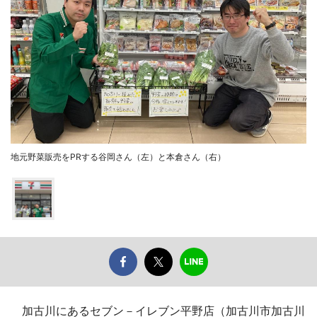
地元野菜販売をPRする谷岡さん（左）と本倉さん（右）
加古川にあるセブン－イレブン平野店（加古川市加古川