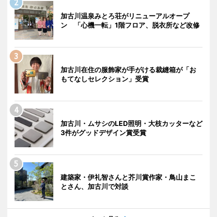
加古川温泉みとろ荘がリニューアルオープ
ン 「心機一転」1階フロア、脱衣所など改修
加古川在住の服飾家が手がける裁縫箱が「お
もてなしセレクション」受賞
加古川・ムサシのLED照明・大枝カッターなど
3件がグッドデザイン賞受賞
建築家・伊礼智さんと芥川賞作家・鳥山まこ
とさん、加古川で対談