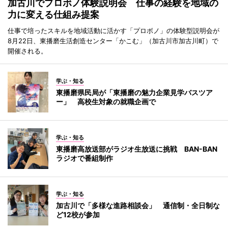
加古川でプロボノ体験説明会 仕事の経験を地域の
力に変える仕組み提案
仕事で培ったスキルを地域活動に活かす「プロボノ」の体験型説明会が
8月22日、東播磨生活創造センター「かこむ」（加古川市加古川町）で
開催される。
学ぶ・知る
東播磨県民局が「東播磨の魅力企業見学バスツア
ー」 高校生対象の就職企画で
学ぶ・知る
東播磨高放送部がラジオ生放送に挑戦 BAN-BAN
ラジオで番組制作
学ぶ・知る
加古川で「多様な進路相談会」 通信制・全日制な
ど12校が参加