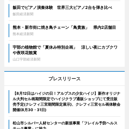
飯田でピアノ演奏体験 世界三大ピアノ2台を弾き比べ
飯田経済新聞
熊本・新市街に焼き鳥チェーン「鳥貴族」 県内2店舗目
熊本経済新聞
宇部の植物館で「夏休み特別企画」 涼しい夜にカブクワ
や夜咲花観賞
山口宇部経済新聞
プレスリリース
【8月12日はハイジの日！アルプスの少女ハイジ】新作オリジナ
ル大判セル画期間限定でハイジクラブ通販ショップにて受注販
売予定(クレフィ三宮期間限定展示)、クレフィ三宮セル画体験会
開催(8月30・31日)
松山市シルバー人材センターの新規事業「フレイル予防ヘルス
テック事業」に協力