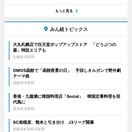
もっと見る
みん経トピックス
大丸札幌店で任天堂ポップアップストア 「どうぶつの
森」特設エリアも
札幌経済新聞
OMO5函館で「函館夜景の日」 手回しオルガンで野外劇
テーマ曲
函館経済新聞
香港・九龍塘に韓国料理店「Social」 韓国定番料理を現
代風に
香港経済新聞
SC相模原、熊本と引き分け J3リーグ開幕
相模原町田経済新聞