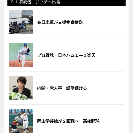
Ｐ１哨戒機、ジブチへ出発
在日米軍が支援物資輸送
プロ野球・日本ハム１―０楽天
内閣・党人事、説明避ける
岡山学芸館が２回戦へ 高校野球