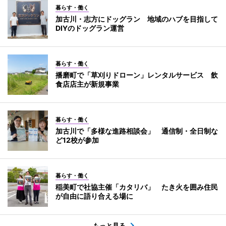
暮らす・働く
加古川・志方にドッグラン 地域のハブを目指して
DIYのドッグラン運営
暮らす・働く
播磨町で「草刈りドローン」レンタルサービス 飲
食店店主が新規事業
暮らす・働く
加古川で「多様な進路相談会」 通信制・全日制な
ど12校が参加
暮らす・働く
稲美町で社協主催「カタリバ」 たき火を囲み住民
が自由に語り合える場に
もっと見る