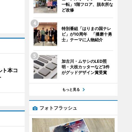
一転」1階フロア、脱衣所な
ど改修
特別番組「はりまの国テレ
ビ」が10周年 「播磨十勇
士」テーマに人物紹介
加古川・ムサシのLED照
明・大枝カッターなど3件
ルト本コ
がグッドデザイン賞受賞
ト
もっと見る
フォトフラッシュ