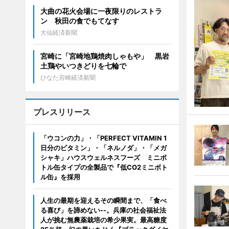
大曲の花火会場に一夜限りのレストラ
ン 秋田の食でもてなす
大仙経済新聞
宮崎に「宮崎地鶏焼肉しゃもや」 黒岩
土鶏やいつきどりを七輪で
ひなた宮崎経済新聞
プレスリリース
「ウコンの力」・「PERFECT VITAMIN 1
日分のビタミン」・「ネルノダ」・「メガ
シャキ」ハウスウェルネスフーズ ミニボ
トル缶タイプの全製品で『低CO2ミニボト
ル缶』を採用
人生の最期を迎えるその瞬間まで、「食べ
る喜び」を諦めない--。兵庫の社会福祉法
人が挑む無農薬栽培の希少果実。最高糖度