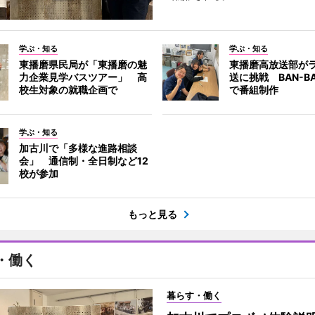
学ぶ・知る
学ぶ・知る
東播磨県民局が「東播磨の魅
東播磨高放送部が
力企業見学バスツアー」 高
送に挑戦 BAN-B
校生対象の就職企画で
で番組制作
学ぶ・知る
加古川で「多様な進路相談
会」 通信制・全日制など12
校が参加
もっと見る
・働く
暮らす・働く