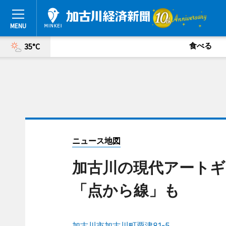
食べる
35°C
ニュース地図
加古川の現代アートギ
「点から線」も
加古川市加古川町粟津81-5