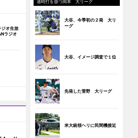
適時打を放つ岡本 大リーグ
大谷、今季初の２発 大リ
ーグ
ラジオ生放
ANラジオ
大谷、イメージ調査で１位
先発した菅野 大リーグ
米大統領ヘリに民間機接近