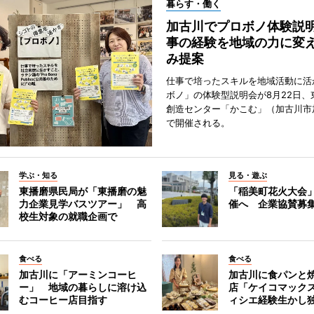
暮らす・働く
加古川でプロボノ体験説
事の経験を地域の力に変
み提案
仕事で培ったスキルを地域活動に活
ボノ」の体験型説明会が8月22日、
創造センター「かこむ」（加古川市
で開催される。
学ぶ・知る
見る・遊ぶ
東播磨県民局が「東播磨の魅
「稲美町花火大会
力企業見学バスツアー」 高
催へ 企業協賛募
校生対象の就職企画で
食べる
食べる
加古川に「アーミンコーヒ
加古川に食パンと
ー」 地域の暮らしに溶け込
店「ケイコマック
むコーヒー店目指す
ィシエ経験生かし