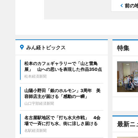
前の
みん経トピックス
特集
松本のカフェギャラリーで「山と雷鳥
展」 山への思いを表現した作品350点
松本経済新聞
山陽小野田「銀のホルモン」3周年 美
容師店主が届ける「感動の一瞬」
山口宇部経済新聞
名古屋駅地区で「打ち水大作戦」 4会
最新ニ
場で一斉に打ち水、街に涼しさ届ける
名駅経済新聞