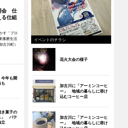
明会 仕
える仕組
かす「プロ
東播磨生活
イベントのチラシ
加古川町）
花火大会の様子
」今年も開
集も
加古川に「アーミンコーヒ
ー」 地域の暮らしに溶け
込むコーヒー店
焼き菓子の
ス」 パテ
加古川に「アーミンコーヒ
独立
ー」 地域の暮らしに溶け