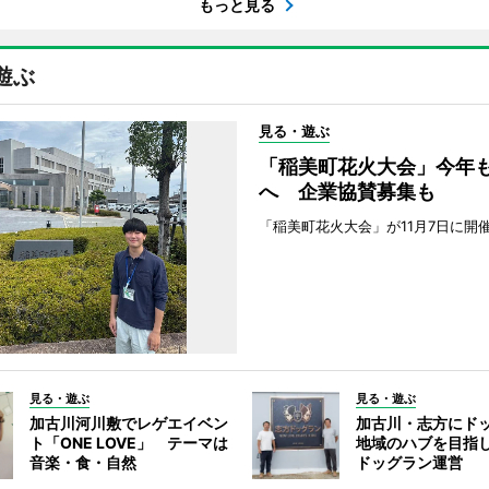
もっと見る
遊ぶ
見る・遊ぶ
「稲美町花火大会」今年
へ 企業協賛募集も
「稲美町花火大会」が11月7日に開
見る・遊ぶ
見る・遊ぶ
加古川河川敷でレゲエイベン
加古川・志方にド
ト「ONE LOVE」 テーマは
地域のハブを目指し
音楽・食・自然
ドッグラン運営