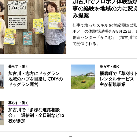
加古川でプロボノ体験説
事の経験を地域の力に変
み提案
仕事で培ったスキルを地域活動に活
ボノ」の体験型説明会が8月22日、
創造センター「かこむ」（加古川市
で開催される。
暮らす・働く
暮らす・働く
加古川・志方にドッグラン
播磨町で「草刈り
地域のハブを目指してDIYの
レンタルサービス
ドッグラン運営
主が新規事業
暮らす・働く
加古川で「多様な進路相談
会」 通信制・全日制など12
校が参加