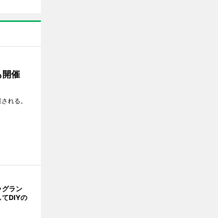
も開催
催される。
ッグラン
てDIYの