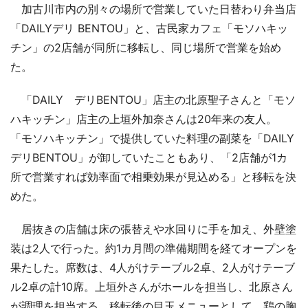
加古川市内の別々の場所で営業していた日替わり弁当店
「DAILYデリ BENTOU」と、古民家カフェ「モソハキッ
チン」の2店舗が同所に移転し、同じ場所で営業を始め
た。
「DAILY デリBENTOU」店主の北原聖子さんと「モソ
ハキッチン」店主の上垣外加奈さんは20年来の友人。
「モソハキッチン」で提供していた料理の副菜を「DAILY
デリBENTOU」が卸していたこともあり、「2店舗が1カ
所で営業すれば効率面で相乗効果が見込める」と移転を決
めた。
居抜きの店舗は床の張替えや水回りに手を加え、外壁塗
装は2人で行った。約1カ月間の準備期間を経てオープンを
果たした。席数は、4人がけテーブル2卓、2人がけテーブ
ル2卓の計10席。上垣外さんがホールを担当し、北原さん
が調理を担当する。移転後の目玉メニューとして、鶏の胸