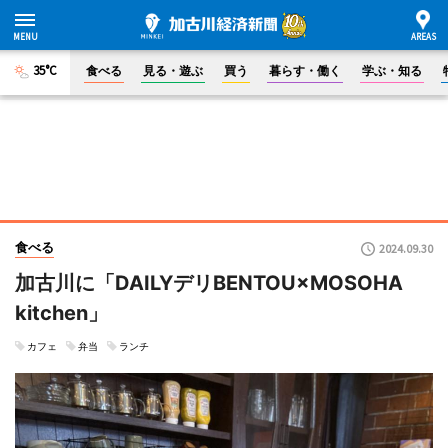
35°C
食べる
見る・遊ぶ
買う
暮らす・働く
学ぶ・知る
食べる
2024.09.30
加古川に「DAILYデリBENTOU×MOSOHA
kitchen」
カフェ
弁当
ランチ