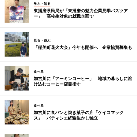
学ぶ・知る
東播磨県民局が「東播磨の魅力企業見学バスツア
ー」 高校生対象の就職企画で
見る・遊ぶ
「稲美町花火大会」今年も開催へ 企業協賛募集も
食べる
加古川に「アーミンコーヒー」 地域の暮らしに溶
け込むコーヒー店目指す
食べる
加古川に食パンと焼き菓子の店「ケイコマック
ス」 パティシエ経験生かし独立