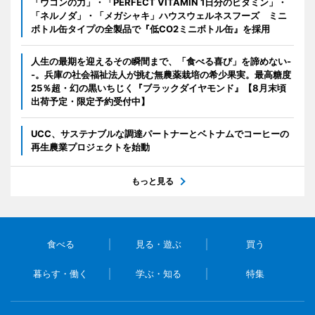
「ウコンの力」・「PERFECT VITAMIN 1日分のビタミン」・
「ネルノダ」・「メガシャキ」ハウスウェルネスフーズ ミニ
ボトル缶タイプの全製品で『低CO2ミニボトル缶』を採用
人生の最期を迎えるその瞬間まで、「食べる喜び」を諦めない-
-。兵庫の社会福祉法人が挑む無農薬栽培の希少果実。最高糖度
25％超・幻の黒いちじく『ブラックダイヤモンド』【8月末頃
出荷予定・限定予約受付中】
UCC、サステナブルな調達パートナーとベトナムでコーヒーの
再生農業プロジェクトを始動
もっと見る
食べる
見る・遊ぶ
買う
暮らす・働く
学ぶ・知る
特集