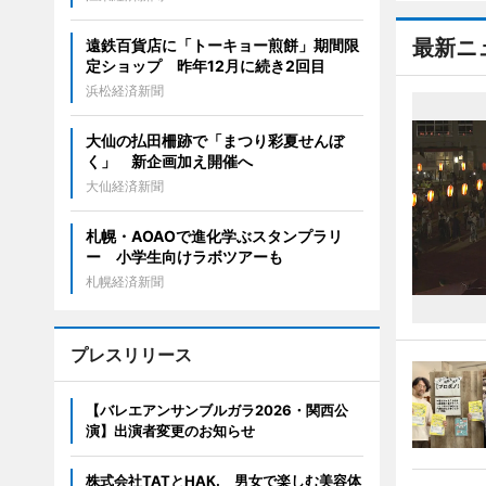
最新ニ
遠鉄百貨店に「トーキョー煎餅」期間限
定ショップ 昨年12月に続き2回目
浜松経済新聞
大仙の払田柵跡で「まつり彩夏せんぼ
く」 新企画加え開催へ
大仙経済新聞
札幌・AOAOで進化学ぶスタンプラリ
ー 小学生向けラボツアーも
札幌経済新聞
プレスリリース
【バレエアンサンブルガラ2026・関西公
演】出演者変更のお知らせ
株式会社TATとHAK. 男女で楽しむ美容体