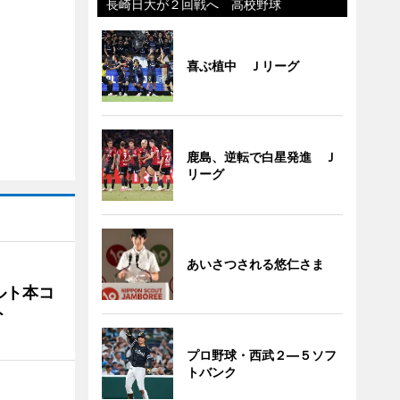
長崎日大が２回戦へ 高校野球
喜ぶ植中 Ｊリーグ
鹿島、逆転で白星発進 Ｊ
リーグ
あいさつされる悠仁さま
ルト本コ
ト
プロ野球・西武２―５ソフ
トバンク