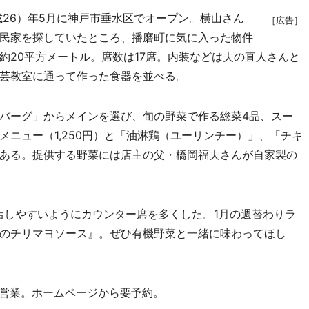
成26）年5月に神戸市垂水区でオープン。横山さん
［広告］
民家を探していたところ、播磨町に気に入った物件
約20平方メートル。席数は17席。内装などは夫の直人さんと
芸教室に通って作った食器を並べる。
バーグ」からメインを選び、旬の野菜で作る総菜4品、スー
ニュー（1,250円）と「油淋鶏（ユーリンチー）」、「チキ
ある。提供する野菜には店主の父・橋岡福夫さんが自家製の
しやすいようにカウンター席を多くした。1月の週替わりラ
のチリマヨソース』。ぜひ有機野菜と一緒に味わってほし
み営業。ホームページから要予約。