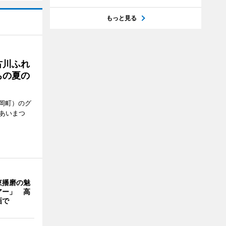
もっと見る
古川ふれ
ちの夏の
岡町）のグ
あいまつ
東播磨の魅
アー」 高
画で