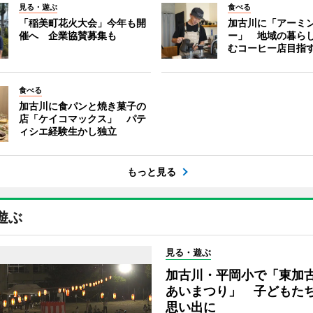
見る・遊ぶ
食べる
「稲美町花火大会」今年も開
加古川に「アーミ
催へ 企業協賛募集も
ー」 地域の暮ら
むコーヒー店目指
食べる
加古川に食パンと焼き菓子の
店「ケイコマックス」 パテ
ィシエ経験生かし独立
もっと見る
遊ぶ
見る・遊ぶ
加古川・平岡小で「東加
あいまつり」 子どもた
思い出に