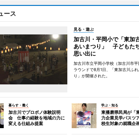
ュース
見る・遊ぶ
加古川・平岡小で「東加
あいまつり」 子どもた
思い出に
加古川市立平岡小学校（加古川市平
ラウンドで8月1日、「東加古川ふれ
り」が開催された。
暮らす・働く
学ぶ・知る
加古川でプロボノ体験説明
東播磨県民局が「
会 仕事の経験を地域の力に
力企業見学バスツ
変える仕組み提案
校生対象の就職企