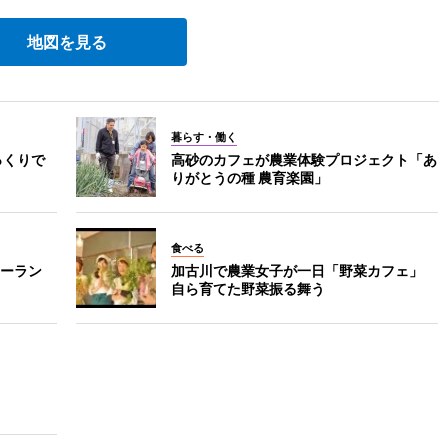
地図を見る
暮らす・働く
っくりで
高砂のカフェが農業体験プロジェクト「あ
りがとうの種 農育楽園」
食べる
ーラン
加古川で農業女子が一日「野菜カフェ」
自ら育てた野菜振る舞う