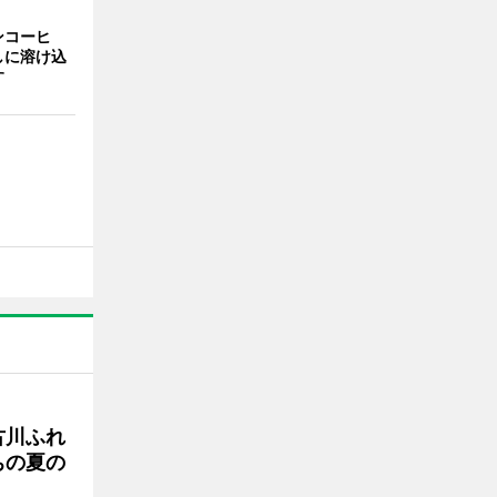
ンコーヒ
しに溶け込
す
古川ふれ
ちの夏の