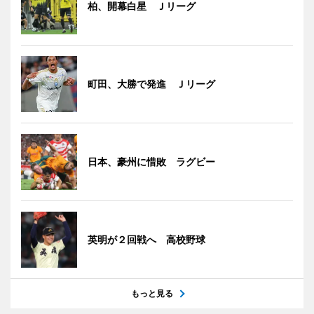
柏、開幕白星 Ｊリーグ
町田、大勝で発進 Ｊリーグ
日本、豪州に惜敗 ラグビー
英明が２回戦へ 高校野球
もっと見る