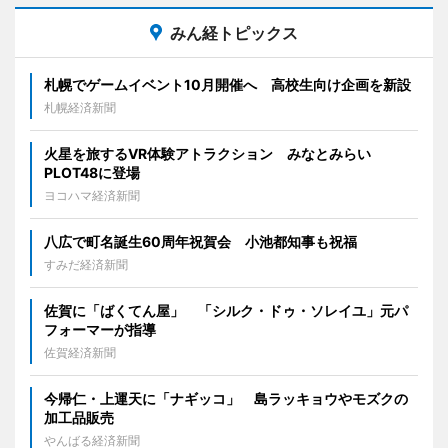
みん経トピックス
札幌でゲームイベント10月開催へ 高校生向け企画を新設
札幌経済新聞
火星を旅するVR体験アトラクション みなとみらい
PLOT48に登場
ヨコハマ経済新聞
八広で町名誕生60周年祝賀会 小池都知事も祝福
すみだ経済新聞
佐賀に「ばくてん屋」 「シルク・ドゥ・ソレイユ」元パ
フォーマーが指導
佐賀経済新聞
今帰仁・上運天に「ナギッコ」 島ラッキョウやモズクの
加工品販売
やんばる経済新聞