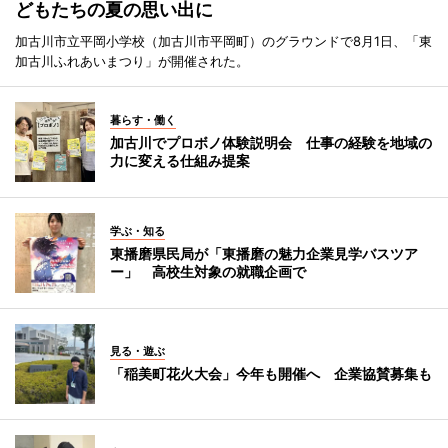
どもたちの夏の思い出に
加古川市立平岡小学校（加古川市平岡町）のグラウンドで8月1日、「東
加古川ふれあいまつり」が開催された。
暮らす・働く
加古川でプロボノ体験説明会 仕事の経験を地域の
力に変える仕組み提案
学ぶ・知る
東播磨県民局が「東播磨の魅力企業見学バスツア
ー」 高校生対象の就職企画で
見る・遊ぶ
「稲美町花火大会」今年も開催へ 企業協賛募集も