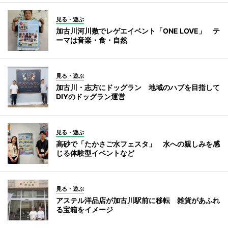
見る・遊ぶ
加古川河川敷でレゲエイベント「ONE LOVE」 テ
ーマは音楽・食・自然
見る・遊ぶ
加古川・志方にドッグラン 地域のハブを目指して
DIYのドッグラン運営
見る・遊ぶ
高砂で「たかさご水フェスタ」 水への親しみを感
じる体験型イベントなど
見る・遊ぶ
アステル洋品店が加古川駅前に移転 雑貨があふれ
る宝箱をイメージ