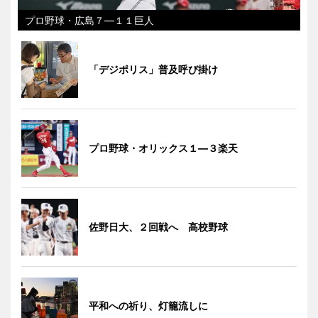
プロ野球・広島７―１１巨人
「デジポリス」普及呼び掛け
プロ野球・オリックス１―３楽天
佐野日大、２回戦へ 高校野球
平和への祈り、灯籠流しに