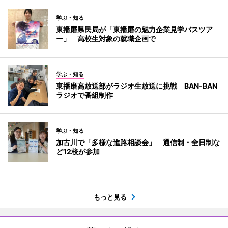
学ぶ・知る
東播磨県民局が「東播磨の魅力企業見学バスツア
ー」 高校生対象の就職企画で
学ぶ・知る
東播磨高放送部がラジオ生放送に挑戦 BAN-BAN
ラジオで番組制作
学ぶ・知る
加古川で「多様な進路相談会」 通信制・全日制な
ど12校が参加
もっと見る