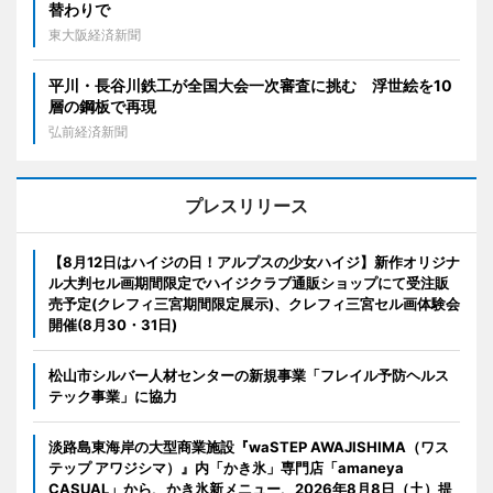
替わりで
東大阪経済新聞
平川・長谷川鉄工が全国大会一次審査に挑む 浮世絵を10
層の鋼板で再現
弘前経済新聞
プレスリリース
【8月12日はハイジの日！アルプスの少女ハイジ】新作オリジナ
ル大判セル画期間限定でハイジクラブ通販ショップにて受注販
売予定(クレフィ三宮期間限定展示)、クレフィ三宮セル画体験会
開催(8月30・31日)
松山市シルバー人材センターの新規事業「フレイル予防ヘルス
テック事業」に協力
淡路島東海岸の大型商業施設『waSTEP AWAJISHIMA（ワス
テップ アワジシマ）』内「かき氷」専門店「amaneya
CASUAL」から、かき氷新メニュー、2026年8月8日（土）提