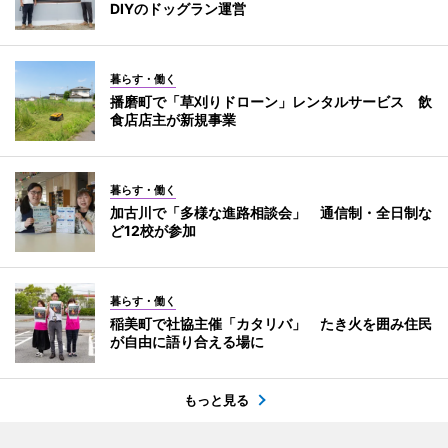
DIYのドッグラン運営
暮らす・働く
播磨町で「草刈りドローン」レンタルサービス 飲
食店店主が新規事業
暮らす・働く
加古川で「多様な進路相談会」 通信制・全日制な
ど12校が参加
暮らす・働く
稲美町で社協主催「カタリバ」 たき火を囲み住民
が自由に語り合える場に
もっと見る