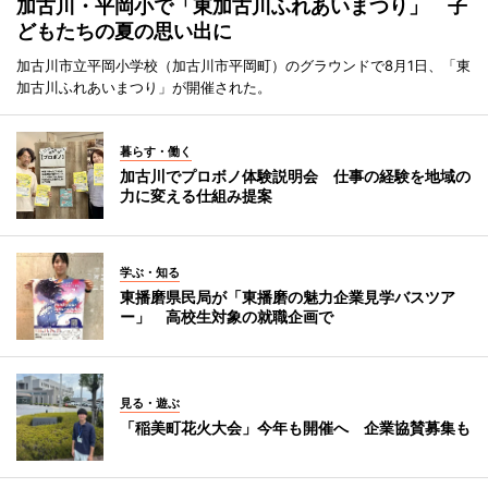
加古川・平岡小で「東加古川ふれあいまつり」 子
どもたちの夏の思い出に
加古川市立平岡小学校（加古川市平岡町）のグラウンドで8月1日、「東
加古川ふれあいまつり」が開催された。
暮らす・働く
加古川でプロボノ体験説明会 仕事の経験を地域の
力に変える仕組み提案
学ぶ・知る
東播磨県民局が「東播磨の魅力企業見学バスツア
ー」 高校生対象の就職企画で
見る・遊ぶ
「稲美町花火大会」今年も開催へ 企業協賛募集も