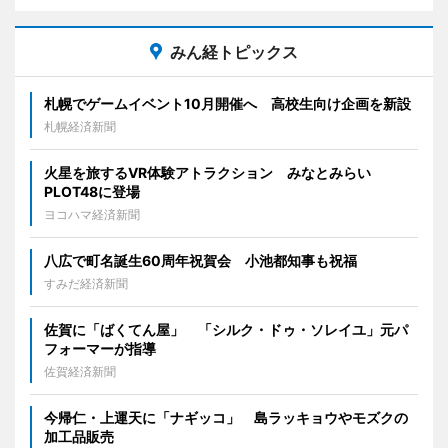
みん経トピックス
札幌でゲームイベント10月開催へ 高校生向け企画を新設
札幌経済新聞
火星を旅するVR体験アトラクション みなとみらい
PLOT48に登場
ヨコハマ経済新聞
八広で町名誕生60周年祝賀会 小池都知事も祝福
すみだ経済新聞
佐賀に「ばくてん屋」 「シルク・ドゥ・ソレイユ」元パ
フォーマーが指導
佐賀経済新聞
今帰仁・上運天に「ナギッコ」 島ラッキョウやモズクの
加工品販売