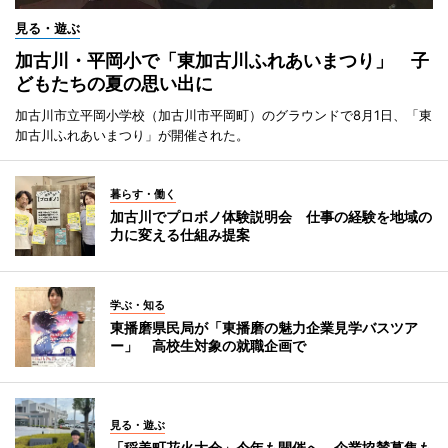
見る・遊ぶ
加古川・平岡小で「東加古川ふれあいまつり」 子
どもたちの夏の思い出に
加古川市立平岡小学校（加古川市平岡町）のグラウンドで8月1日、「東
加古川ふれあいまつり」が開催された。
暮らす・働く
加古川でプロボノ体験説明会 仕事の経験を地域の
力に変える仕組み提案
学ぶ・知る
東播磨県民局が「東播磨の魅力企業見学バスツア
ー」 高校生対象の就職企画で
見る・遊ぶ
「稲美町花火大会」今年も開催へ 企業協賛募集も