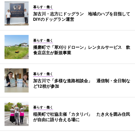
暮らす・働く
加古川・志方にドッグラン 地域のハブを目指して
DIYのドッグラン運営
暮らす・働く
播磨町で「草刈りドローン」レンタルサービス 飲
食店店主が新規事業
暮らす・働く
加古川で「多様な進路相談会」 通信制・全日制な
ど12校が参加
暮らす・働く
稲美町で社協主催「カタリバ」 たき火を囲み住民
が自由に語り合える場に