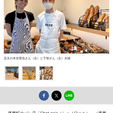
店主の木谷晋也さん（右）と千智さん（左）夫婦
播磨町のパン店「Chat noir（シャノワール）」（播磨