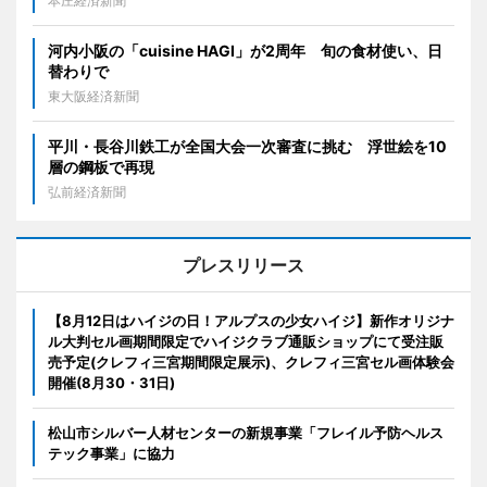
本庄経済新聞
河内小阪の「cuisine HAGI」が2周年 旬の食材使い、日
替わりで
東大阪経済新聞
平川・長谷川鉄工が全国大会一次審査に挑む 浮世絵を10
層の鋼板で再現
弘前経済新聞
プレスリリース
【8月12日はハイジの日！アルプスの少女ハイジ】新作オリジナ
ル大判セル画期間限定でハイジクラブ通販ショップにて受注販
売予定(クレフィ三宮期間限定展示)、クレフィ三宮セル画体験会
開催(8月30・31日)
松山市シルバー人材センターの新規事業「フレイル予防ヘルス
テック事業」に協力