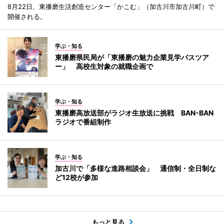
8月22日、東播磨生活創造センター「かこむ」（加古川市加古川町）で
開催される。
学ぶ・知る
東播磨県民局が「東播磨の魅力企業見学バスツア
ー」 高校生対象の就職企画で
学ぶ・知る
東播磨高放送部がラジオ生放送に挑戦 BAN-BAN
ラジオで番組制作
学ぶ・知る
加古川で「多様な進路相談会」 通信制・全日制な
ど12校が参加
もっと見る