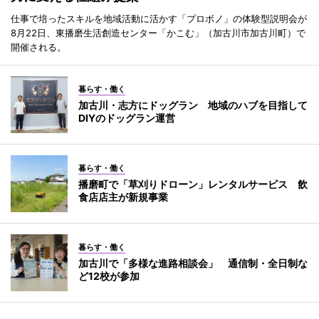
仕事で培ったスキルを地域活動に活かす「プロボノ」の体験型説明会が
8月22日、東播磨生活創造センター「かこむ」（加古川市加古川町）で
開催される。
暮らす・働く
加古川・志方にドッグラン 地域のハブを目指して
DIYのドッグラン運営
暮らす・働く
播磨町で「草刈りドローン」レンタルサービス 飲
食店店主が新規事業
暮らす・働く
加古川で「多様な進路相談会」 通信制・全日制な
ど12校が参加