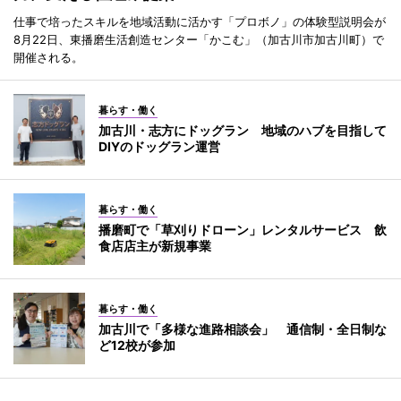
仕事で培ったスキルを地域活動に活かす「プロボノ」の体験型説明会が
8月22日、東播磨生活創造センター「かこむ」（加古川市加古川町）で
開催される。
暮らす・働く
加古川・志方にドッグラン 地域のハブを目指して
DIYのドッグラン運営
暮らす・働く
播磨町で「草刈りドローン」レンタルサービス 飲
食店店主が新規事業
暮らす・働く
加古川で「多様な進路相談会」 通信制・全日制な
ど12校が参加