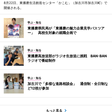
8月22日、東播磨生活創造センター「かこむ」（加古川市加古川町）で
開催される。
学ぶ・知る
東播磨県民局が「東播磨の魅力企業見学バスツア
ー」 高校生対象の就職企画で
学ぶ・知る
東播磨高放送部がラジオ生放送に挑戦 BAN-BAN
ラジオで番組制作
学ぶ・知る
加古川で「多様な進路相談会」 通信制・全日制な
ど12校が参加
もっと見る