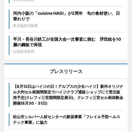
河内小阪の「cuisine HAGI」が2周年 旬の食材使い、日
替わりで
東大阪経済新聞
平川・長谷川鉄工が全国大会一次審査に挑む 浮世絵を10
層の鋼板で再現
弘前経済新聞
プレスリリース
【8月12日はハイジの日！アルプスの少女ハイジ】新作オリジナ
ル大判セル画期間限定でハイジクラブ通販ショップにて受注販
売予定(クレフィ三宮期間限定展示)、クレフィ三宮セル画体験会
開催(8月30・31日)
松山市シルバー人材センターの新規事業「フレイル予防ヘルス
テック事業」に協力