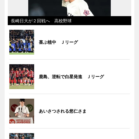
長崎日大が２回戦へ 高校野球
喜ぶ植中 Ｊリーグ
鹿島、逆転で白星発進 Ｊリーグ
あいさつされる悠仁さま