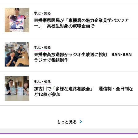
学ぶ・知る
東播磨県民局が「東播磨の魅力企業見学バスツア
ー」 高校生対象の就職企画で
学ぶ・知る
東播磨高放送部がラジオ生放送に挑戦 BAN-BAN
ラジオで番組制作
学ぶ・知る
加古川で「多様な進路相談会」 通信制・全日制な
ど12校が参加
もっと見る