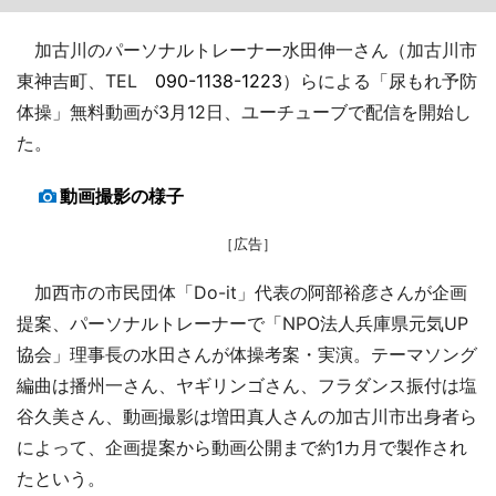
加古川のパーソナルトレーナー水田伸一さん（加古川市
東神吉町、TEL
090-1138-1223
）らによる「尿もれ予防
体操」無料動画が3月12日、ユーチューブで配信を開始し
た。
動画撮影の様子
［広告］
加西市の市民団体「Do-it」代表の阿部裕彦さんが企画
提案、パーソナルトレーナーで「NPO法人兵庫県元気UP
協会」理事長の水田さんが体操考案・実演。テーマソング
編曲は播州一さん、ヤギリンゴさん、フラダンス振付は塩
谷久美さん、動画撮影は増田真人さんの加古川市出身者ら
によって、企画提案から動画公開まで約1カ月で製作され
たという。