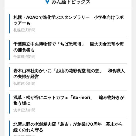
みん経トピックス
札幌・AOAOで進化学ぶスタンプラリー 小学生向けラボ
ツアーも
札幌経済新聞
千葉県立中央博物館で「ちば恐竜博」 巨大肉食恐竜や海
の捕食者も
千葉経済新聞
岩木山神社向かいに「お山の花彩食堂 龍の憩」 和食職人
の夫婦が経営
弘前経済新聞
浅草・松が谷にニットカフェ「ito-mori」 編み物好きが
集う場に
浅草経済新聞
北習志野の老舗精肉店「鳥吉」が創業170周年 幕末から
続くのれん守る