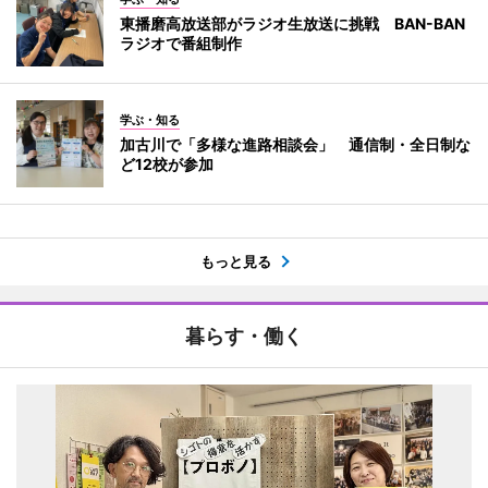
東播磨高放送部がラジオ生放送に挑戦 BAN-BAN
ラジオで番組制作
学ぶ・知る
加古川で「多様な進路相談会」 通信制・全日制な
ど12校が参加
もっと見る
暮らす・働く