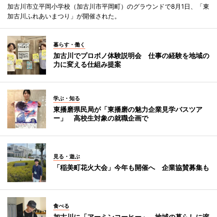
加古川市立平岡小学校（加古川市平岡町）のグラウンドで8月1日、「東
加古川ふれあいまつり」が開催された。
暮らす・働く
加古川でプロボノ体験説明会 仕事の経験を地域の
力に変える仕組み提案
学ぶ・知る
東播磨県民局が「東播磨の魅力企業見学バスツア
ー」 高校生対象の就職企画で
見る・遊ぶ
「稲美町花火大会」今年も開催へ 企業協賛募集も
食べる
加古川に「アーミンコーヒー」 地域の暮らしに溶