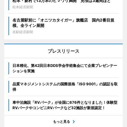
松本・新村で13万本のヒマワリ満開 見頃は3週間ほど
松本経済新聞
名古屋駅前に「オニツカタイガー」旗艦店 国内2番目規
模、全ライン展開
名駅経済新聞
プレスリリース
日本精化、第42回日本DDS学会学術集会にて企業プレゼンテー
ションを実施
品質マネジメントシステムの国際規格「ISO 9001」の認証を取
得
車中泊施設「RVパーク」が全国に676件となりました！体験型
RVパークやコンビニRVパークなど32施設が新規認定！
もっと見る