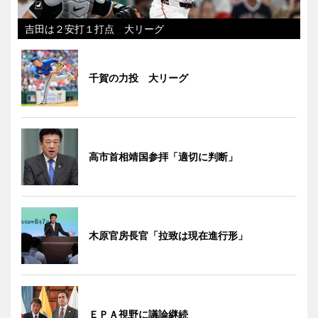
吉田は２安打１打点 大リーグ
千賀の力投 大リーグ
高市首相靖国参拝「適切に判断」
木原官房長官「拉致は現在進行形」
ＥＰＡ視野に議論継続