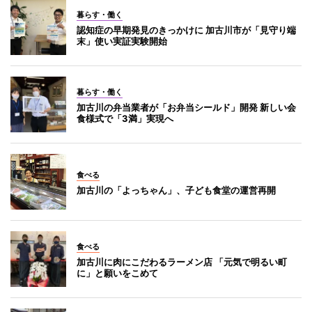
暮らす・働く
認知症の早期発見のきっかけに 加古川市が「見守り端
末」使い実証実験開始
暮らす・働く
加古川の弁当業者が「お弁当シールド」開発 新しい会
食様式で「3満」実現へ
食べる
加古川の「よっちゃん」、子ども食堂の運営再開
食べる
加古川に肉にこだわるラーメン店 「元気で明るい町
に」と願いをこめて