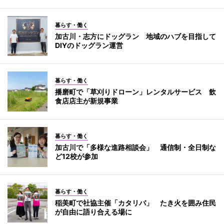
暮らす・働く
加古川・志方にドッグラン 地域のハブを目指して
DIYのドッグラン運営
暮らす・働く
播磨町で「草刈りドローン」レンタルサービス 飲
食店店主が新規事業
暮らす・働く
加古川で「多様な進路相談会」 通信制・全日制な
ど12校が参加
暮らす・働く
稲美町で社協主催「カタリバ」 たき火を囲み住民
が自由に語り合える場に