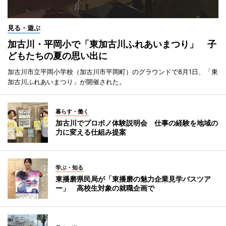
見る・遊ぶ
加古川・平岡小で「東加古川ふれあいまつり」 子
どもたちの夏の思い出に
加古川市立平岡小学校（加古川市平岡町）のグラウンドで8月1日、「東
加古川ふれあいまつり」が開催された。
暮らす・働く
加古川でプロボノ体験説明会 仕事の経験を地域の
力に変える仕組み提案
学ぶ・知る
東播磨県民局が「東播磨の魅力企業見学バスツア
ー」 高校生対象の就職企画で