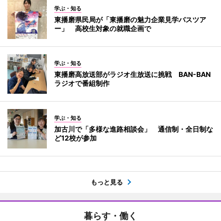
学ぶ・知る
東播磨県民局が「東播磨の魅力企業見学バスツア
ー」 高校生対象の就職企画で
学ぶ・知る
東播磨高放送部がラジオ生放送に挑戦 BAN-BAN
ラジオで番組制作
学ぶ・知る
加古川で「多様な進路相談会」 通信制・全日制な
ど12校が参加
もっと見る
暮らす・働く