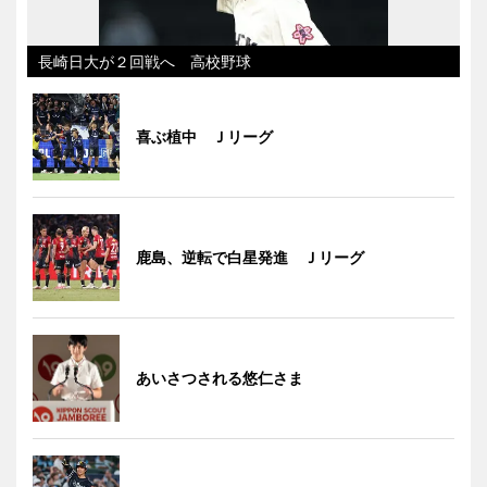
長崎日大が２回戦へ 高校野球
喜ぶ植中 Ｊリーグ
鹿島、逆転で白星発進 Ｊリーグ
あいさつされる悠仁さま