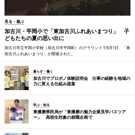
見る・遊ぶ
加古川・平岡小で「東加古川ふれあいまつり」 子
どもたちの夏の思い出に
加古川市立平岡小学校（加古川市平岡町）のグラウンドで8月1日、「東
加古川ふれあいまつり」が開催された。
暮らす・働く
加古川でプロボノ体験説明会 仕事の経験を地域の
力に変える仕組み提案
学ぶ・知る
東播磨県民局が「東播磨の魅力企業見学バスツア
ー」 高校生対象の就職企画で