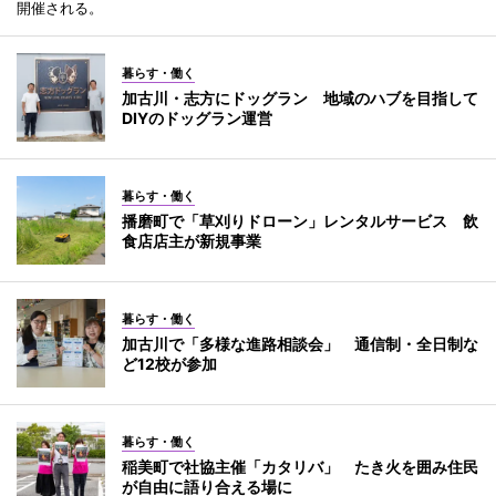
開催される。
暮らす・働く
加古川・志方にドッグラン 地域のハブを目指して
DIYのドッグラン運営
暮らす・働く
播磨町で「草刈りドローン」レンタルサービス 飲
食店店主が新規事業
暮らす・働く
加古川で「多様な進路相談会」 通信制・全日制な
ど12校が参加
暮らす・働く
稲美町で社協主催「カタリバ」 たき火を囲み住民
が自由に語り合える場に