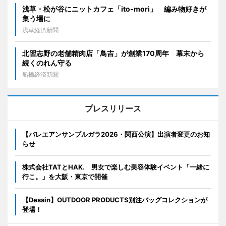
浅草・松が谷にニットカフェ「ito-mori」 編み物好きが
集う場に
浅草経済新聞
北習志野の老舗精肉店「鳥吉」が創業170周年 幕末から
続くのれん守る
船橋経済新聞
プレスリリース
【バレエアンサンブルガラ2026・関西公演】出演者変更のお知
らせ
株式会社TATとHAK. 男女で楽しむ美容体験イベント「一緒に
行こ。」を大阪・東京で開催
【Dessin】OUTDOOR PRODUCTS別注バッグコレクションが
登場！