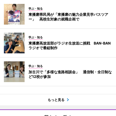
学ぶ・知る
東播磨県民局が「東播磨の魅力企業見学バスツア
ー」 高校生対象の就職企画で
学ぶ・知る
東播磨高放送部がラジオ生放送に挑戦 BAN-BAN
ラジオで番組制作
学ぶ・知る
加古川で「多様な進路相談会」 通信制・全日制な
ど12校が参加
もっと見る