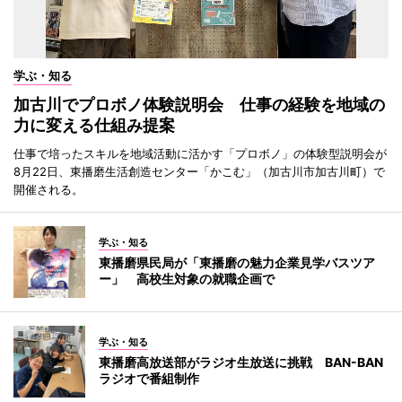
学ぶ・知る
加古川でプロボノ体験説明会 仕事の経験を地域の
力に変える仕組み提案
仕事で培ったスキルを地域活動に活かす「プロボノ」の体験型説明会が
8月22日、東播磨生活創造センター「かこむ」（加古川市加古川町）で
開催される。
学ぶ・知る
東播磨県民局が「東播磨の魅力企業見学バスツア
ー」 高校生対象の就職企画で
学ぶ・知る
東播磨高放送部がラジオ生放送に挑戦 BAN-BAN
ラジオで番組制作