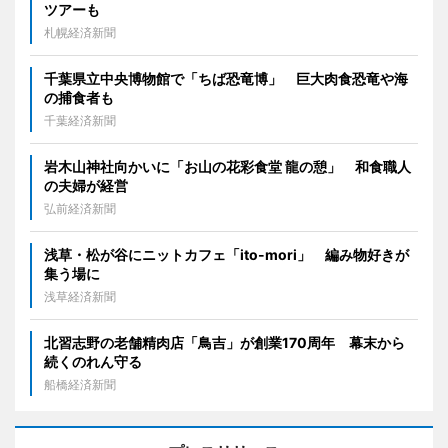
ツアーも
札幌経済新聞
千葉県立中央博物館で「ちば恐竜博」 巨大肉食恐竜や海
の捕食者も
千葉経済新聞
岩木山神社向かいに「お山の花彩食堂 龍の憩」 和食職人
の夫婦が経営
弘前経済新聞
浅草・松が谷にニットカフェ「ito-mori」 編み物好きが
集う場に
浅草経済新聞
北習志野の老舗精肉店「鳥吉」が創業170周年 幕末から
続くのれん守る
船橋経済新聞