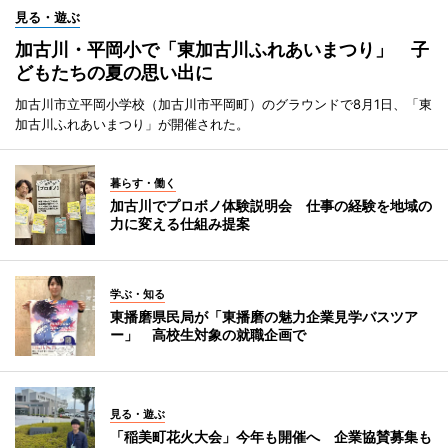
見る・遊ぶ
加古川・平岡小で「東加古川ふれあいまつり」 子
どもたちの夏の思い出に
加古川市立平岡小学校（加古川市平岡町）のグラウンドで8月1日、「東
加古川ふれあいまつり」が開催された。
暮らす・働く
加古川でプロボノ体験説明会 仕事の経験を地域の
力に変える仕組み提案
学ぶ・知る
東播磨県民局が「東播磨の魅力企業見学バスツア
ー」 高校生対象の就職企画で
見る・遊ぶ
「稲美町花火大会」今年も開催へ 企業協賛募集も