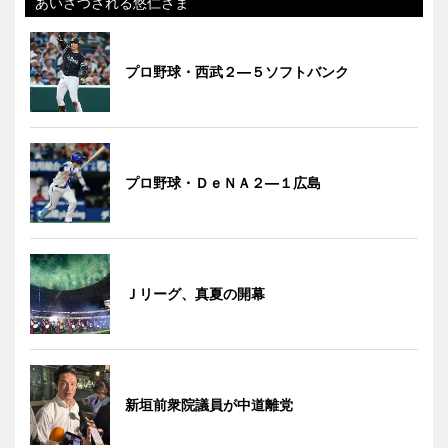
あいさつされる悠仁さま
プロ野球・西武２―５ソフトバンク
プロ野球・ＤｅＮＡ２―１広島
Ｊリーグ、真夏の開幕
新垣前衆院議員が中道離党