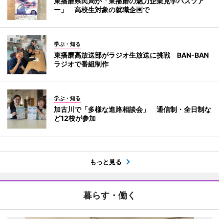
東播磨県民局が「東播磨の魅力企業見学バスツア
ー」 高校生対象の就職企画で
学ぶ・知る
東播磨高放送部がラジオ生放送に挑戦 BAN-BAN
ラジオで番組制作
学ぶ・知る
加古川で「多様な進路相談会」 通信制・全日制な
ど12校が参加
もっと見る
暮らす・働く