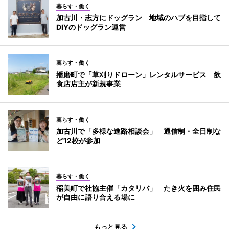
暮らす・働く
加古川・志方にドッグラン 地域のハブを目指して
DIYのドッグラン運営
暮らす・働く
播磨町で「草刈りドローン」レンタルサービス 飲
食店店主が新規事業
暮らす・働く
加古川で「多様な進路相談会」 通信制・全日制な
ど12校が参加
暮らす・働く
稲美町で社協主催「カタリバ」 たき火を囲み住民
が自由に語り合える場に
もっと見る