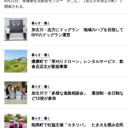
8月22日、東播磨生活創造センター「かこむ」（加古川市加古川町）で
開催される。
暮らす・働く
加古川・志方にドッグラン 地域のハブを目指して
DIYのドッグラン運営
暮らす・働く
播磨町で「草刈りドローン」レンタルサービス 飲
食店店主が新規事業
暮らす・働く
加古川で「多様な進路相談会」 通信制・全日制な
ど12校が参加
暮らす・働く
稲美町で社協主催「カタリバ」 たき火を囲み住民