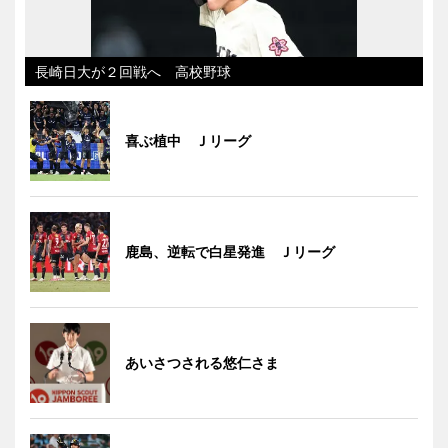
長崎日大が２回戦へ 高校野球
喜ぶ植中 Ｊリーグ
鹿島、逆転で白星発進 Ｊリーグ
あいさつされる悠仁さま