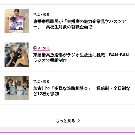
学ぶ・知る
東播磨県民局が「東播磨の魅力企業見学バスツア
ー」 高校生対象の就職企画で
学ぶ・知る
東播磨高放送部がラジオ生放送に挑戦 BAN-BAN
ラジオで番組制作
学ぶ・知る
加古川で「多様な進路相談会」 通信制・全日制な
ど12校が参加
もっと見る