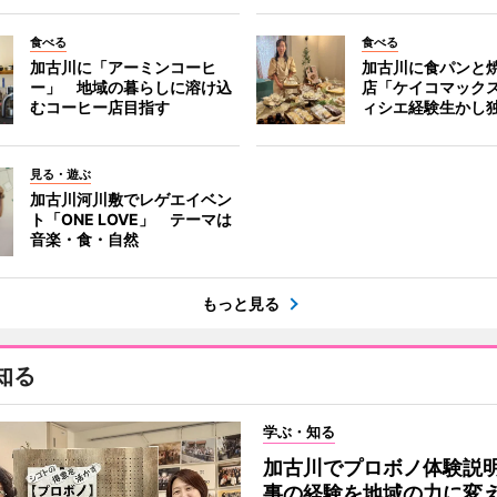
食べる
食べる
加古川に「アーミンコーヒ
加古川に食パンと
ー」 地域の暮らしに溶け込
店「ケイコマック
むコーヒー店目指す
ィシエ経験生かし
見る・遊ぶ
加古川河川敷でレゲエイベン
ト「ONE LOVE」 テーマは
音楽・食・自然
もっと見る
知る
学ぶ・知る
加古川でプロボノ体験説
事の経験を地域の力に変