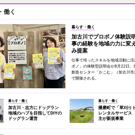
・働く
暮らす・働く
加古川でプロボノ体験説
事の経験を地域の力に変
み提案
仕事で培ったスキルを地域活動に活
ボノ」の体験型説明会が8月22日、
創造センター「かこむ」（加古川市
で開催される。
暮らす・働く
暮らす・働く
加古川・志方にドッグラン
播磨町で「草刈り
地域のハブを目指してDIYの
レンタルサービス
ドッグラン運営
主が新規事業