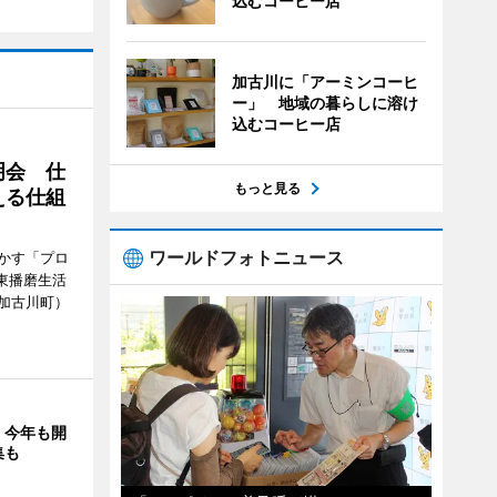
込むコーヒー店
加古川に「アーミンコーヒ
ー」 地域の暮らしに溶け
込むコーヒー店
明会 仕
もっと見る
える仕組
ワールドフォトニュース
かす「プロ
東播磨生活
加古川町）
」今年も開
集も