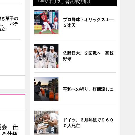
「デジポリス」普及呼び掛け
焼き菓子の
プロ野球・オリックス１―
ス」 パテ
３楽天
独立
佐野日大、２回戦へ 高校
野球
平和への祈り、灯籠流しに
ドイツ、６月熱波で９６０
０人死亡
明会 仕
える仕組