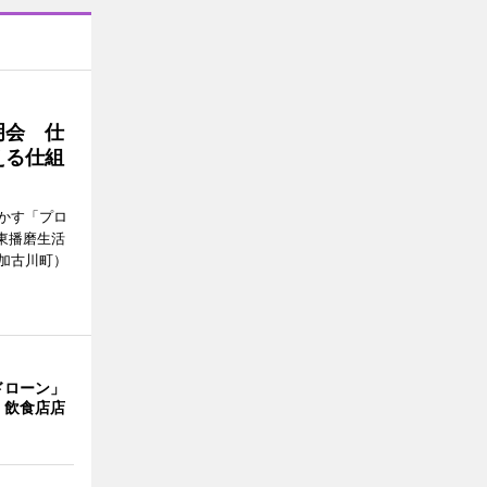
明会 仕
える仕組
かす「プロ
東播磨生活
加古川町）
ドローン」
 飲食店店