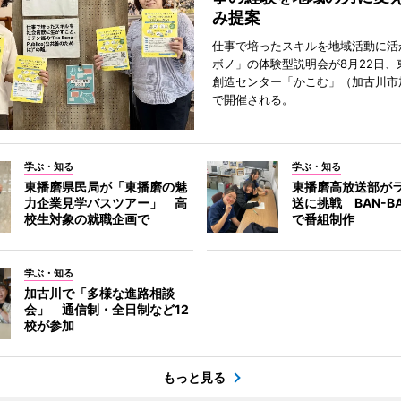
み提案
仕事で培ったスキルを地域活動に活
ボノ」の体験型説明会が8月22日、
創造センター「かこむ」（加古川市
で開催される。
学ぶ・知る
学ぶ・知る
東播磨県民局が「東播磨の魅
東播磨高放送部が
力企業見学バスツアー」 高
送に挑戦 BAN-B
校生対象の就職企画で
で番組制作
学ぶ・知る
加古川で「多様な進路相談
会」 通信制・全日制など12
校が参加
もっと見る