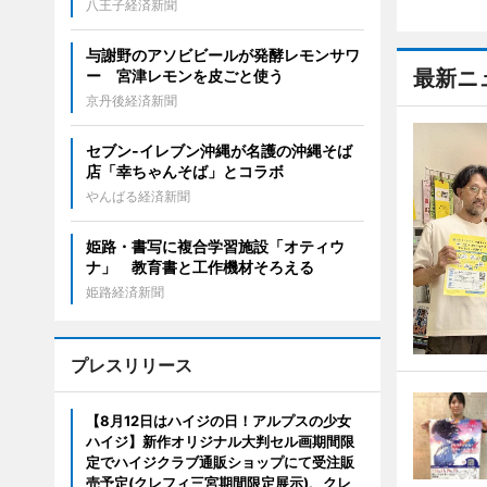
八王子経済新聞
与謝野のアソビビールが発酵レモンサワ
最新ニ
ー 宮津レモンを皮ごと使う
京丹後経済新聞
セブン‐イレブン沖縄が名護の沖縄そば
店「幸ちゃんそば」とコラボ
やんばる経済新聞
姫路・書写に複合学習施設「オティウ
ナ」 教育書と工作機材そろえる
姫路経済新聞
プレスリリース
【8月12日はハイジの日！アルプスの少女
ハイジ】新作オリジナル大判セル画期間限
定でハイジクラブ通販ショップにて受注販
売予定(クレフィ三宮期間限定展示)、クレ