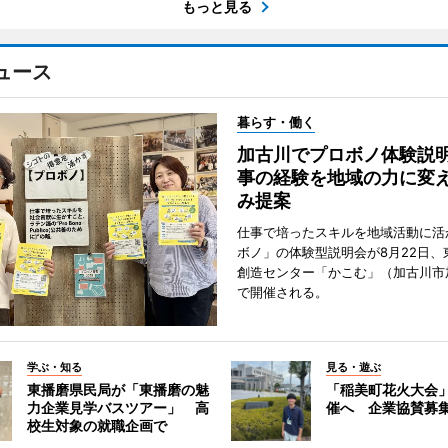
もっと見る
ュース
暮らす・働く
加古川でプロボノ体験説
事の経験を地域の力に変
み提案
仕事で培ったスキルを地域活動に活
ボノ」の体験型説明会が8月22日、
創造センター「かこむ」（加古川市
で開催される。
学ぶ・知る
見る・遊ぶ
東播磨県民局が「東播磨の魅
「稲美町花火大会
力企業見学バスツアー」 高
催へ 企業協賛募
校生対象の就職企画で