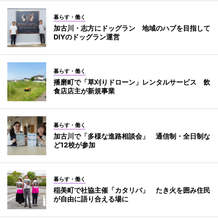
暮らす・働く
加古川・志方にドッグラン 地域のハブを目指して
DIYのドッグラン運営
暮らす・働く
播磨町で「草刈りドローン」レンタルサービス 飲
食店店主が新規事業
暮らす・働く
加古川で「多様な進路相談会」 通信制・全日制な
ど12校が参加
暮らす・働く
稲美町で社協主催「カタリバ」 たき火を囲み住民
が自由に語り合える場に