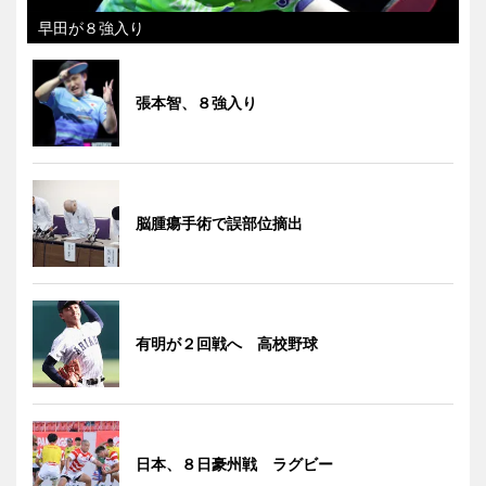
早田が８強入り
張本智、８強入り
脳腫瘍手術で誤部位摘出
有明が２回戦へ 高校野球
日本、８日豪州戦 ラグビー