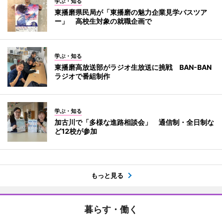
学ぶ・知る
東播磨県民局が「東播磨の魅力企業見学バスツア
ー」 高校生対象の就職企画で
学ぶ・知る
東播磨高放送部がラジオ生放送に挑戦 BAN-BAN
ラジオで番組制作
学ぶ・知る
加古川で「多様な進路相談会」 通信制・全日制な
ど12校が参加
もっと見る
暮らす・働く