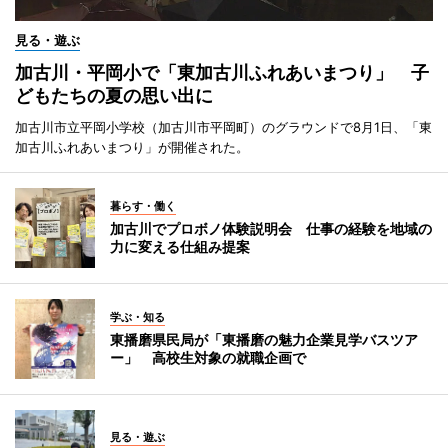
見る・遊ぶ
加古川・平岡小で「東加古川ふれあいまつり」 子
どもたちの夏の思い出に
加古川市立平岡小学校（加古川市平岡町）のグラウンドで8月1日、「東
加古川ふれあいまつり」が開催された。
暮らす・働く
加古川でプロボノ体験説明会 仕事の経験を地域の
力に変える仕組み提案
学ぶ・知る
東播磨県民局が「東播磨の魅力企業見学バスツア
ー」 高校生対象の就職企画で
見る・遊ぶ