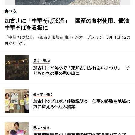
食べる
加古川に「中華そば弦流」 国産の食材使用、醤油
中華そばを看板に
「中華そば弦流」（加古川市加古川町）がオープンして、8月11日で2カ
月がたった。
見る・遊ぶ
加古川・平岡小で「東加古川ふれあいまつり」 子
どもたちの夏の思い出に
暮らす・働く
加古川でプロボノ体験説明会 仕事の経験を地域の
力に変える仕組み提案
学ぶ・知る
東播磨県民局が「東播磨の魅力企業見学バスツア