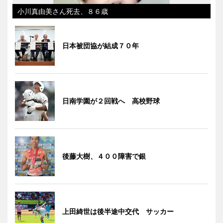
小川真由美さん死去、８６歳
日本被団協が結成７０年
日南学園が２回戦へ 高校野球
後藤大樹、４００障害で銀
上田綺世は後半途中交代 サッカー