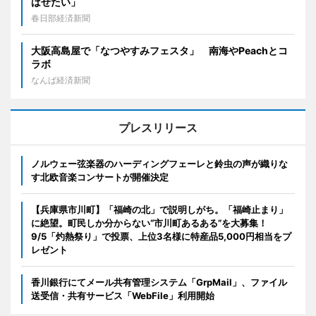
ばせたい」
春日部経済新聞
大阪高島屋で「なつやすみフェスタ」 南海やPeachとコ
ラボ
なんば経済新聞
プレスリリース
ノルウェー弦楽器のハーディングフェーレと鈴虫の声が織りな
す北欧音楽コンサートが開催決定
【兵庫県市川町】「福崎の北」で説明しがち。「福崎止まり」
に絶望。町民しか分からない“市川町あるある”を大募集！
9/5「灼熱祭り」で投票、上位3名様に特産品5,000円相当をプ
レゼント
香川銀行にてメール共有管理システム「GrpMail」、ファイル
送受信・共有サービス「WebFile」利用開始