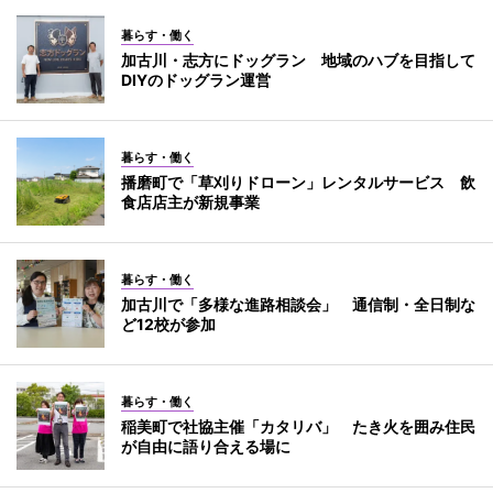
暮らす・働く
加古川・志方にドッグラン 地域のハブを目指して
DIYのドッグラン運営
暮らす・働く
播磨町で「草刈りドローン」レンタルサービス 飲
食店店主が新規事業
暮らす・働く
加古川で「多様な進路相談会」 通信制・全日制な
ど12校が参加
暮らす・働く
稲美町で社協主催「カタリバ」 たき火を囲み住民
が自由に語り合える場に