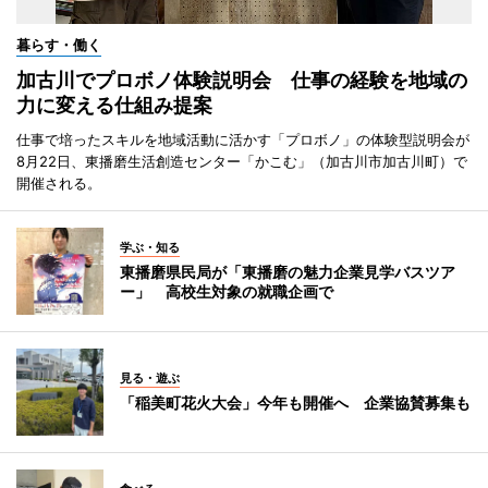
暮らす・働く
加古川でプロボノ体験説明会 仕事の経験を地域の
力に変える仕組み提案
仕事で培ったスキルを地域活動に活かす「プロボノ」の体験型説明会が
8月22日、東播磨生活創造センター「かこむ」（加古川市加古川町）で
開催される。
学ぶ・知る
東播磨県民局が「東播磨の魅力企業見学バスツア
ー」 高校生対象の就職企画で
見る・遊ぶ
「稲美町花火大会」今年も開催へ 企業協賛募集も