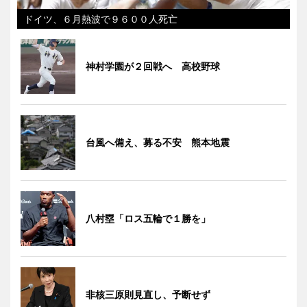
ドイツ、６月熱波で９６００人死亡
神村学園が２回戦へ 高校野球
台風へ備え、募る不安 熊本地震
八村塁「ロス五輪で１勝を」
非核三原則見直し、予断せず