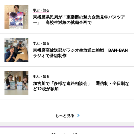
学ぶ・知る
東播磨県民局が「東播磨の魅力企業見学バスツア
ー」 高校生対象の就職企画で
学ぶ・知る
東播磨高放送部がラジオ生放送に挑戦 BAN-BAN
ラジオで番組制作
学ぶ・知る
加古川で「多様な進路相談会」 通信制・全日制な
ど12校が参加
もっと見る