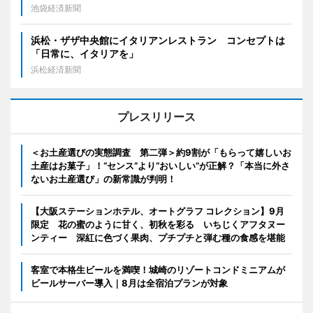
池袋経済新聞
浜松・ザザ中央館にイタリアンレストラン コンセプトは
「日常に、イタリアを」
浜松経済新聞
プレスリリース
＜お土産選びの実態調査 第二弾＞約9割が「もらって嬉しいお
土産はお菓子」！“センス”より“おいしい”が正解？「本当に外さ
ないお土産選び」の新常識が判明！
【大阪ステーションホテル、オートグラフ コレクション】9月
限定 花の蜜のように甘く、初秋を彩る いちじくアフタヌー
ンティー 深紅に色づく果肉、プチプチと弾む種の食感を堪能
客室で本格生ビールを満喫！城崎のリゾートコンドミニアムが
ビールサーバー導入｜8月は全宿泊プランが対象