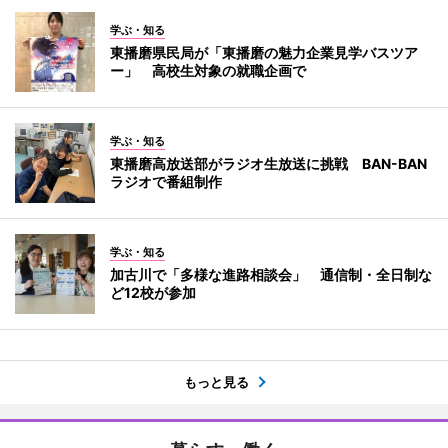
学ぶ・知る
東播磨県民局が「東播磨の魅力企業見学バスツア
ー」 高校生対象の就職企画で
学ぶ・知る
東播磨高放送部がラジオ生放送に挑戦 BAN-BAN
ラジオで番組制作
学ぶ・知る
加古川で「多様な進路相談会」 通信制・全日制な
ど12校が参加
もっと見る