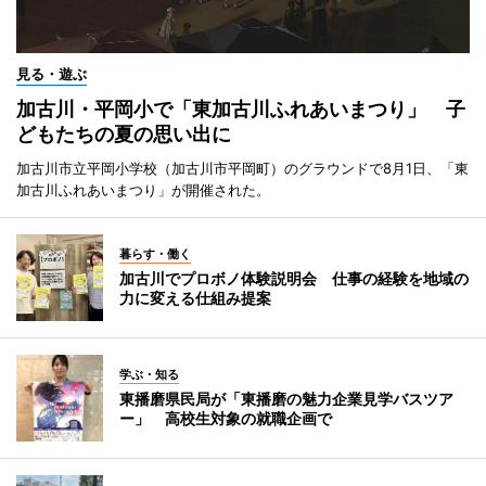
見る・遊ぶ
加古川・平岡小で「東加古川ふれあいまつり」 子
どもたちの夏の思い出に
加古川市立平岡小学校（加古川市平岡町）のグラウンドで8月1日、「東
加古川ふれあいまつり」が開催された。
暮らす・働く
加古川でプロボノ体験説明会 仕事の経験を地域の
力に変える仕組み提案
学ぶ・知る
東播磨県民局が「東播磨の魅力企業見学バスツア
ー」 高校生対象の就職企画で