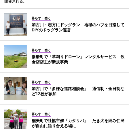
開催される。
暮らす・働く
加古川・志方にドッグラン 地域のハブを目指して
DIYのドッグラン運営
暮らす・働く
播磨町で「草刈りドローン」レンタルサービス 飲
食店店主が新規事業
暮らす・働く
加古川で「多様な進路相談会」 通信制・全日制な
ど12校が参加
暮らす・働く
稲美町で社協主催「カタリバ」 たき火を囲み住民
が自由に語り合える場に