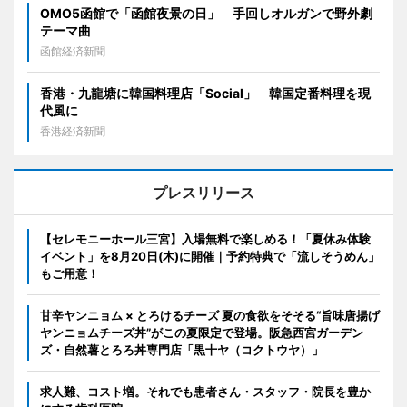
OMO5函館で「函館夜景の日」 手回しオルガンで野外劇
テーマ曲
函館経済新聞
香港・九龍塘に韓国料理店「Social」 韓国定番料理を現
代風に
香港経済新聞
プレスリリース
【セレモニーホール三宮】入場無料で楽しめる！「夏休み体験
イベント」を8月20日(木)に開催｜予約特典で「流しそうめん」
もご用意！
甘辛ヤンニョム × とろけるチーズ 夏の食欲をそそる“旨味唐揚げ
ヤンニョムチーズ丼”がこの夏限定で登場。阪急西宮ガーデン
ズ・自然薯とろろ丼専門店「黒十ヤ（コクトウヤ）」
求人難、コスト増。それでも患者さん・スタッフ・院長を豊か