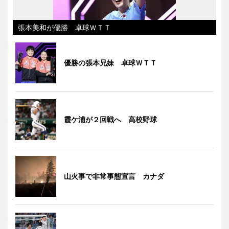
張本美和が優勝 卓球ＷＴＴ
優勝の張本兄妹 卓球ＷＴＴ
霞ケ浦が２回戦へ 高校野球
山火事で非常事態宣言 カナダ