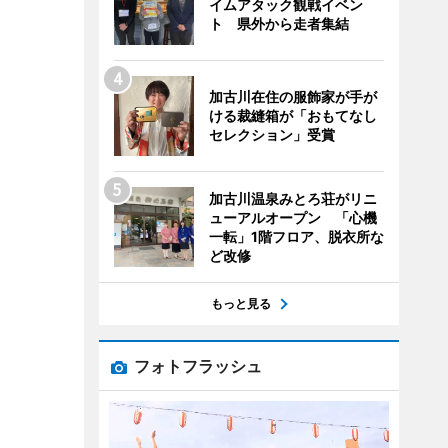
イムアタック観戦イベン
ト 県外から走者集結
加古川在住の服飾家が手が
ける裁縫箱が「おもてなし
セレクション」受賞
加古川温泉みとろ荘がリニ
ューアルオープン 「心機
一転」1階フロア、脱衣所な
ど改修
もっと見る
フォトフラッシュ