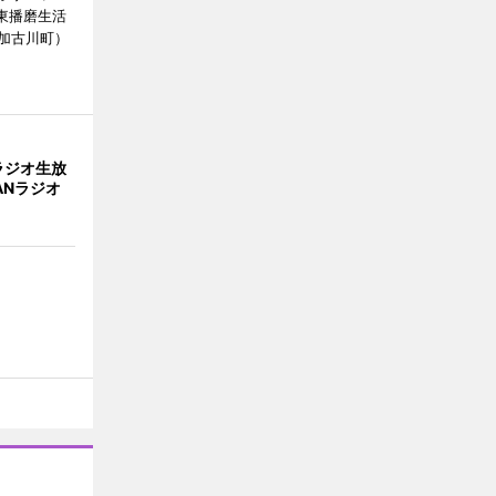
東播磨生活
加古川町）
ラジオ生放
ANラジオ