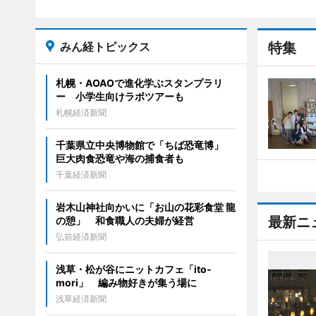
みん経トピックス
特集
札幌・AOAOで進化学ぶスタンプラリ
ー 小学生向けラボツアーも
札幌経済新聞
千葉県立中央博物館で「ちば恐竜博」
巨大肉食恐竜や海の捕食者も
千葉経済新聞
岩木山神社向かいに「お山の花彩食堂 龍
最新ニ
の憩」 和食職人の夫婦が経営
弘前経済新聞
浅草・松が谷にニットカフェ「ito-
mori」 編み物好きが集う場に
浅草経済新聞