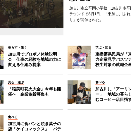
加古川市立平岡小学校（加古川市平
ラウンドで8月1日、「東加古川ふれ
り」が開催された。
暮らす・働く
学ぶ・知る
加古川でプロボノ体験説明
東播磨県民局が「
会 仕事の経験を地域の力に
力企業見学バスツ
変える仕組み提案
校生対象の就職企
見る・遊ぶ
食べる
「稲美町花火大会」今年も開
加古川に「アーミ
催へ 企業協賛募集も
ー」 地域の暮ら
むコーヒー店目指
食べる
加古川に食パンと焼き菓子の
店「ケイコマックス」 パテ