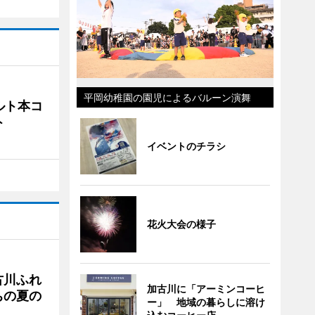
平岡幼稚園の園児によるバルーン演舞
ルト本コ
ト
イベントのチラシ
花火大会の様子
古川ふれ
加古川に「アーミンコーヒ
ちの夏の
ー」 地域の暮らしに溶け