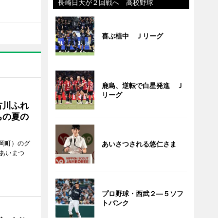
長崎日大が２回戦へ 高校野球
喜ぶ植中 Ｊリーグ
鹿島、逆転で白星発進 Ｊ
リーグ
古川ふれ
ちの夏の
岡町）のグ
あいさつされる悠仁さま
あいまつ
プロ野球・西武２―５ソフ
トバンク