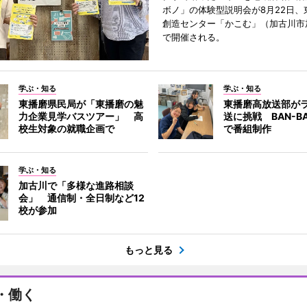
ボノ」の体験型説明会が8月22日、
創造センター「かこむ」（加古川市
で開催される。
学ぶ・知る
学ぶ・知る
東播磨県民局が「東播磨の魅
東播磨高放送部が
力企業見学バスツアー」 高
送に挑戦 BAN-B
校生対象の就職企画で
で番組制作
学ぶ・知る
加古川で「多様な進路相談
会」 通信制・全日制など12
校が参加
もっと見る
・働く