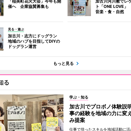
「稲美町花火大会」今年も開
加古川河川敷でレ
催へ 企業協賛募集も
ト「ONE LOVE
音楽・食・自然
見る・遊ぶ
加古川・志方にドッグラン
地域のハブを目指してDIYの
ドッグラン運営
もっと見る
知る
学ぶ・知る
加古川でプロボノ体験説
事の経験を地域の力に変
み提案
仕事で培ったスキルを地域活動に活