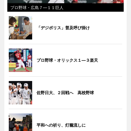
プロ野球・広島７―１１巨人
「デジポリス」普及呼び掛け
プロ野球・オリックス１―３楽天
佐野日大、２回戦へ 高校野球
平和への祈り、灯籠流しに