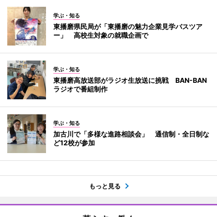
学ぶ・知る
東播磨県民局が「東播磨の魅力企業見学バスツア
ー」 高校生対象の就職企画で
学ぶ・知る
東播磨高放送部がラジオ生放送に挑戦 BAN-BAN
ラジオで番組制作
学ぶ・知る
加古川で「多様な進路相談会」 通信制・全日制な
ど12校が参加
もっと見る