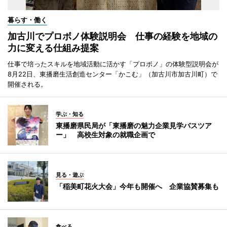
暮らす・働く
加古川でプロボノ体験説明会 仕事の経験を地域の
力に変える仕組み提案
仕事で培ったスキルを地域活動に活かす「プロボノ」の体験型説明会が
8月22日、東播磨生活創造センター「かこむ」（加古川市加古川町）で
開催される。
学ぶ・知る
東播磨県民局が「東播磨の魅力企業見学バスツア
ー」 高校生対象の就職企画で
見る・遊ぶ
「稲美町花火大会」今年も開催へ 企業協賛募集も
食べる