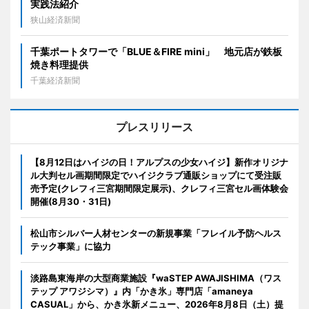
実践法紹介
狭山経済新聞
千葉ポートタワーで「BLUE＆FIRE mini」 地元店が鉄板
焼き料理提供
千葉経済新聞
プレスリリース
【8月12日はハイジの日！アルプスの少女ハイジ】新作オリジナ
ル大判セル画期間限定でハイジクラブ通販ショップにて受注販
売予定(クレフィ三宮期間限定展示)、クレフィ三宮セル画体験会
開催(8月30・31日)
松山市シルバー人材センターの新規事業「フレイル予防ヘルス
テック事業」に協力
淡路島東海岸の大型商業施設『waSTEP AWAJISHIMA（ワス
テップ アワジシマ）』内「かき氷」専門店「amaneya
CASUAL」から、かき氷新メニュー、2026年8月8日（土）提