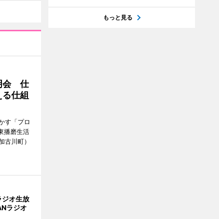
もっと見る
明会 仕
える仕組
かす「プロ
東播磨生活
加古川町）
ラジオ生放
ANラジオ