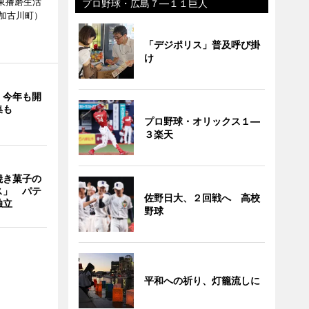
東播磨生活
プロ野球・広島７―１１巨人
加古川町）
「デジポリス」普及呼び掛
け
」今年も開
集も
プロ野球・オリックス１―
３楽天
焼き菓子の
ス」 パテ
佐野日大、２回戦へ 高校
独立
野球
平和への祈り、灯籠流しに