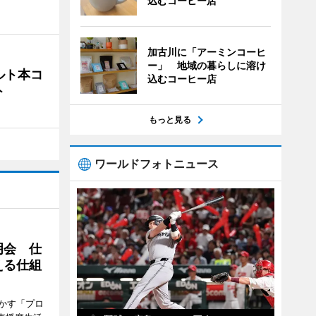
込むコーヒー店
加古川に「アーミンコーヒ
ー」 地域の暮らしに溶け
ルト本コ
込むコーヒー店
ト
もっと見る
ワールドフォトニュース
明会 仕
える仕組
かす「プロ