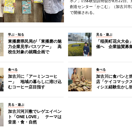
ボノ」の体験型説明会が8月22日、
創造センター「かこむ」（加古川市
で開催される。
学ぶ・知る
見る・遊ぶ
東播磨県民局が「東播磨の魅
「稲美町花火大会
力企業見学バスツアー」 高
催へ 企業協賛募
校生対象の就職企画で
食べる
食べる
加古川に「アーミンコーヒ
加古川に食パンと
ー」 地域の暮らしに溶け込
店「ケイコマック
むコーヒー店目指す
ィシエ経験生かし
見る・遊ぶ
加古川河川敷でレゲエイベン
ト「ONE LOVE」 テーマは
音楽・食・自然