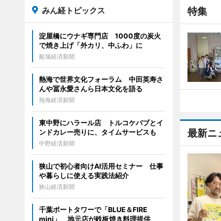
みん経トピックス
特集
淀屋橋にウナギ専門店 1000度の炭火
で焼き上げ「外カリ、中ふわ」に
船場経済新聞
熱海で世界文化フォーラム 中田英寿さ
んや冨永愛さんら日本文化を語る
熱海経済新聞
東中野にハラール店 トルコケバブとイ
最新ニ
ンドカレー売りに、タイムサービスも
中野経済新聞
狭山で初心者向けAI活用セミナー 仕事
や暮らしに使える実践法紹介
狭山経済新聞
千葉ポートタワーで「BLUE＆FIRE
mini」 地元店が鉄板焼き料理提供