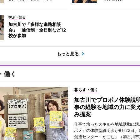
学ぶ・知る
加古川で「多様な進路相談
会」 通信制・全日制など12
校が参加
もっと見る
・働く
暮らす・働く
加古川でプロボノ体験説
事の経験を地域の力に変
み提案
仕事で培ったスキルを地域活動に活
ボノ」の体験型説明会が8月22日、
創造センター「かこむ」（加古川市