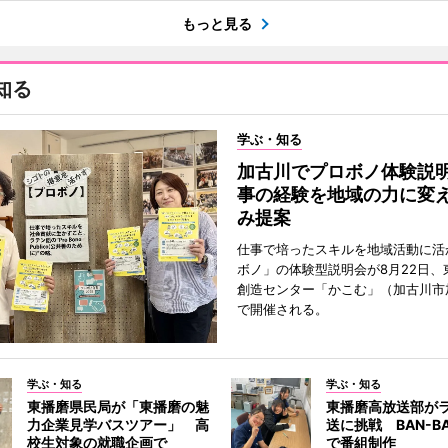
もっと見る
知る
学ぶ・知る
加古川でプロボノ体験説
事の経験を地域の力に変
み提案
仕事で培ったスキルを地域活動に活
ボノ」の体験型説明会が8月22日、
創造センター「かこむ」（加古川市
で開催される。
学ぶ・知る
学ぶ・知る
東播磨県民局が「東播磨の魅
東播磨高放送部が
力企業見学バスツアー」 高
送に挑戦 BAN-B
校生対象の就職企画で
で番組制作