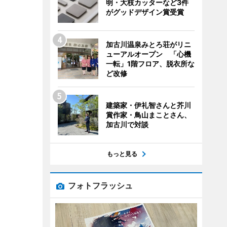
明・大枝カッターなど3件
がグッドデザイン賞受賞
加古川温泉みとろ荘がリニ
ューアルオープン 「心機
一転」1階フロア、脱衣所な
ど改修
建築家・伊礼智さんと芥川
賞作家・鳥山まことさん、
加古川で対談
もっと見る
フォトフラッシュ