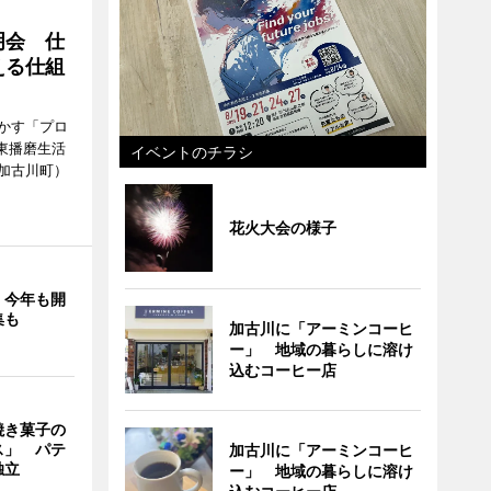
明会 仕
える仕組
かす「プロ
東播磨生活
イベントのチラシ
加古川町）
花火大会の様子
」今年も開
集も
加古川に「アーミンコーヒ
ー」 地域の暮らしに溶け
込むコーヒー店
焼き菓子の
ス」 パテ
加古川に「アーミンコーヒ
独立
ー」 地域の暮らしに溶け