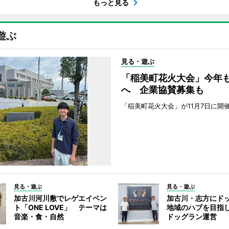
もっと見る
遊ぶ
見る・遊ぶ
「稲美町花火大会」今年
へ 企業協賛募集も
「稲美町花火大会」が11月7日に開
見る・遊ぶ
見る・遊ぶ
加古川河川敷でレゲエイベン
加古川・志方にド
ト「ONE LOVE」 テーマは
地域のハブを目指し
音楽・食・自然
ドッグラン運営