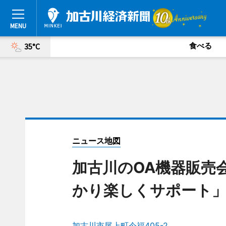
食べる
35°C
ニュース地図
加古川のOA機器販売
かり楽しくサポート
加古川市尾上町今福405-2