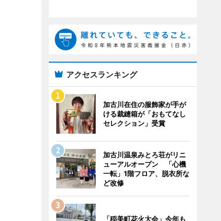
アクセスランキング
加古川在住の服飾家が手が
ける裁縫箱が「おもてなし
セレクション」受賞
加古川温泉みとろ荘がリニ
ューアルオープン 「心機
一転」1階フロア、脱衣所な
ど改修
「稲美町花火大会」今年も