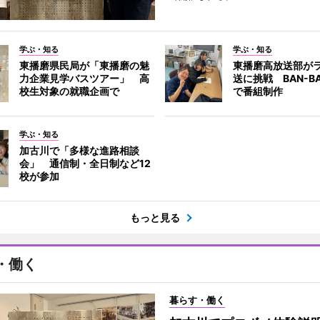
学ぶ・知る
学ぶ・知る
東播磨県民局が「東播磨の魅
東播磨高放送部が
力企業見学バスツアー」 高
送に挑戦 BAN-B
校生対象の就職企画で
で番組制作
学ぶ・知る
加古川で「多様な進路相談
会」 通信制・全日制など12
校が参加
もっと見る
・働く
暮らす・働く