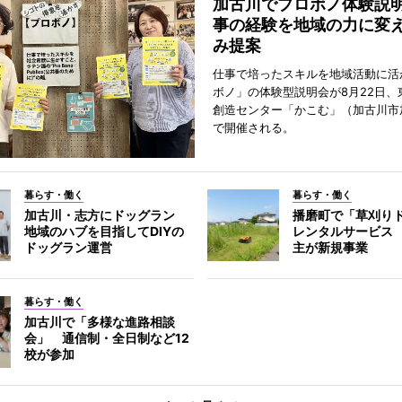
加古川でプロボノ体験説
事の経験を地域の力に変
み提案
仕事で培ったスキルを地域活動に活
ボノ」の体験型説明会が8月22日、
創造センター「かこむ」（加古川市
で開催される。
暮らす・働く
暮らす・働く
加古川・志方にドッグラン
播磨町で「草刈り
地域のハブを目指してDIYの
レンタルサービス
ドッグラン運営
主が新規事業
暮らす・働く
加古川で「多様な進路相談
会」 通信制・全日制など12
校が参加