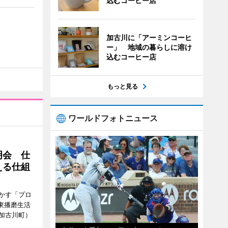
込むコーヒー店
加古川に「アーミンコーヒ
ー」 地域の暮らしに溶け
込むコーヒー店
もっと見る
ワールドフォトニュース
明会 仕
える仕組
かす「プロ
東播磨生活
加古川町）