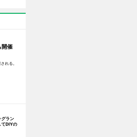
も開催
催される。
ッグラン
てDIYの