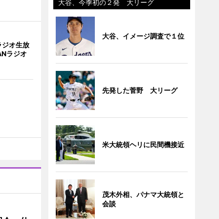
大谷、今季初の２発 大リーグ
大谷、イメージ調査で１位
ラジオ生放
ANラジオ
先発した菅野 大リーグ
米大統領ヘリに民間機接近
茂木外相、パナマ大統領と
会談