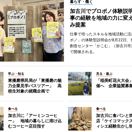
暮らす・働く
加古川でプロボノ体験説
事の経験を地域の力に変
み提案
仕事で培ったスキルを地域活動に活
ボノ」の体験型説明会が8月22日、
創造センター「かこむ」（加古川市
で開催される。
学ぶ・知る
見る・遊ぶ
東播磨県民局が「東播磨の魅
「稲美町花火大会
力企業見学バスツアー」 高
催へ 企業協賛募
校生対象の就職企画で
食べる
食べる
加古川に「アーミンコーヒ
加古川に食パンと
ー」 地域の暮らしに溶け込
店「ケイコマック
むコーヒー店目指す
ィシエ経験生かし