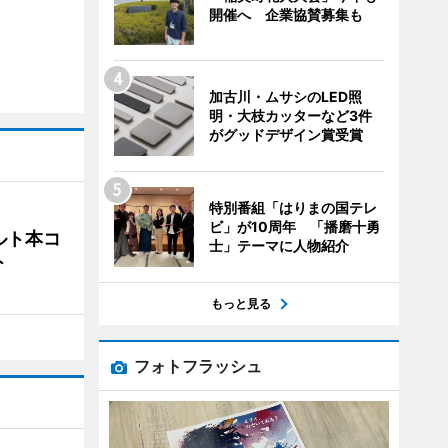
開催へ 企業協賛募集も
加古川・ムサシのLED照
明・大枝カッターなど3件
がグッドデザイン賞受賞
特別番組「はりまの国テレ
ビ」が10周年 「播磨十勇
ルト本コ
士」テーマに人物紹介
ト
もっと見る
フォトフラッシュ