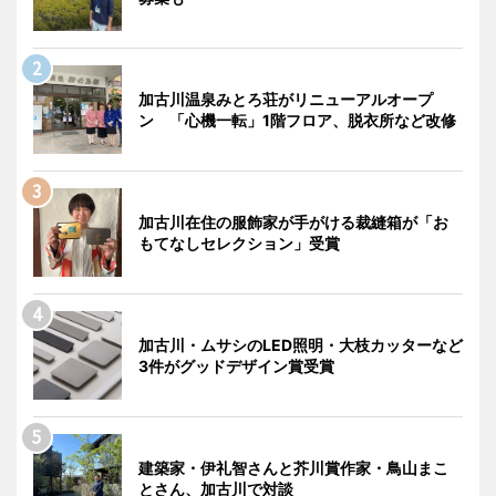
加古川温泉みとろ荘がリニューアルオープ
ン 「心機一転」1階フロア、脱衣所など改修
加古川在住の服飾家が手がける裁縫箱が「お
もてなしセレクション」受賞
加古川・ムサシのLED照明・大枝カッターなど
3件がグッドデザイン賞受賞
建築家・伊礼智さんと芥川賞作家・鳥山まこ
とさん、加古川で対談