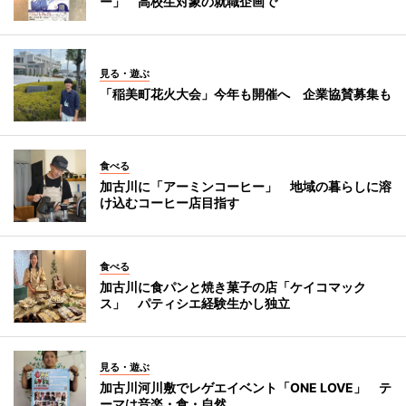
ー」 高校生対象の就職企画で
見る・遊ぶ
「稲美町花火大会」今年も開催へ 企業協賛募集も
食べる
加古川に「アーミンコーヒー」 地域の暮らしに溶
け込むコーヒー店目指す
食べる
加古川に食パンと焼き菓子の店「ケイコマック
ス」 パティシエ経験生かし独立
見る・遊ぶ
加古川河川敷でレゲエイベント「ONE LOVE」 テ
ーマは音楽・食・自然