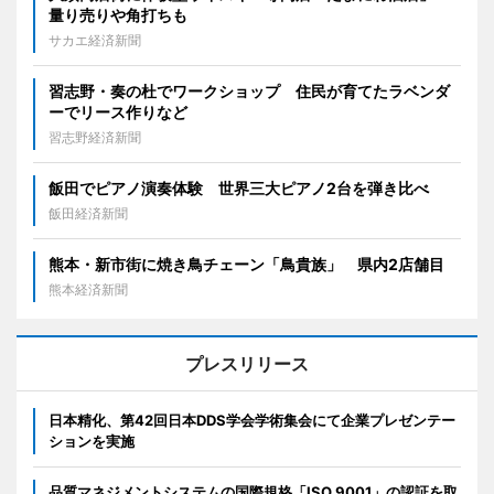
量り売りや角打ちも
サカエ経済新聞
習志野・奏の杜でワークショップ 住民が育てたラベンダ
ーでリース作りなど
習志野経済新聞
飯田でピアノ演奏体験 世界三大ピアノ2台を弾き比べ
飯田経済新聞
熊本・新市街に焼き鳥チェーン「鳥貴族」 県内2店舗目
熊本経済新聞
プレスリリース
日本精化、第42回日本DDS学会学術集会にて企業プレゼンテー
ションを実施
品質マネジメントシステムの国際規格「ISO 9001」の認証を取