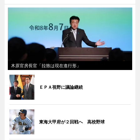
木原官房長官「拉致は現在進行形」
ＥＰＡ視野に議論継続
東海大甲府が２回戦へ 高校野球