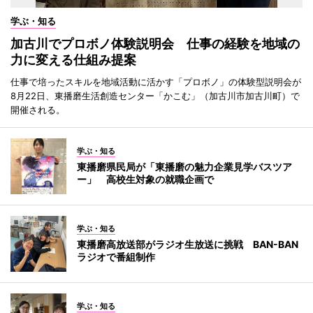
学ぶ・知る
加古川でプロボノ体験説明会 仕事の経験を地域の
力に変える仕組み提案
仕事で培ったスキルを地域活動に活かす「プロボノ」の体験型説明会が
8月22日、東播磨生活創造センター「かこむ」（加古川市加古川町）で
開催される。
学ぶ・知る
東播磨県民局が「東播磨の魅力企業見学バスツア
ー」 高校生対象の就職企画で
学ぶ・知る
東播磨高放送部がラジオ生放送に挑戦 BAN-BAN
ラジオで番組制作
学ぶ・知る