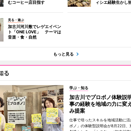
むコーヒー店目指す
ィシエ経験生かし
見る・遊ぶ
加古川河川敷でレゲエイベン
ト「ONE LOVE」 テーマは
音楽・食・自然
もっと見る
知る
学ぶ・知る
加古川でプロボノ体験説
事の経験を地域の力に変
み提案
仕事で培ったスキルを地域活動に活
ボノ」の体験型説明会が8月22日、