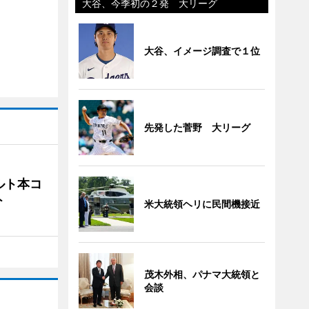
大谷、今季初の２発 大リーグ
大谷、イメージ調査で１位
先発した菅野 大リーグ
ルト本コ
ト
米大統領ヘリに民間機接近
茂木外相、パナマ大統領と
会談