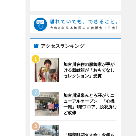
アクセスランキング
加古川在住の服飾家が手が
ける裁縫箱が「おもてなし
セレクション」受賞
加古川温泉みとろ荘がリニ
ューアルオープン 「心機
一転」1階フロア、脱衣所な
ど改修
「稲美町花火大会」今年も