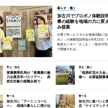
暮らす・働く
加古川でプロボノ体験説
事の経験を地域の力に変
み提案
仕事で培ったスキルを地域活動に活
ボノ」の体験型説明会が8月22日、
創造センター「かこむ」（加古川市
で開催される。
学ぶ・知る
見る・遊ぶ
東播磨県民局が「東播磨の魅
「稲美町花火大会
力企業見学バスツアー」 高
催へ 企業協賛募
校生対象の就職企画で
食べる
食べる
加古川に「アーミンコーヒ
加古川に食パンと
ー」 地域の暮らしに溶け込
店「ケイコマック