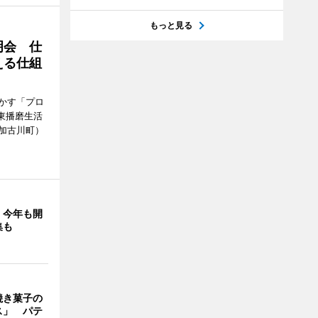
もっと見る
明会 仕
える仕組
かす「プロ
東播磨生活
加古川町）
」今年も開
集も
焼き菓子の
ス」 パテ