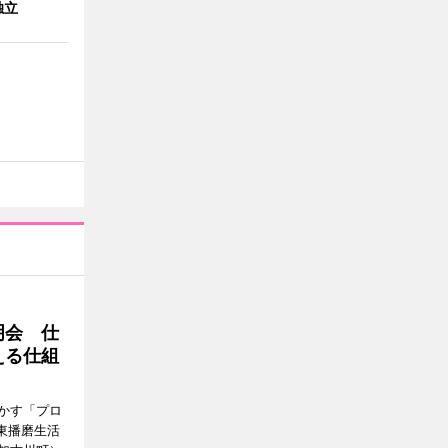
独立
明会 仕
える仕組
かす「プロ
東播磨生活