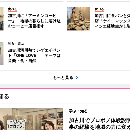
食べる
食べる
加古川に「アーミンコーヒ
加古川に食パンと
ー」 地域の暮らしに溶け込
店「ケイコマック
むコーヒー店目指す
ィシエ経験生かし
見る・遊ぶ
加古川河川敷でレゲエイベン
ト「ONE LOVE」 テーマは
音楽・食・自然
もっと見る
知る
学ぶ・知る
加古川でプロボノ体験説
事の経験を地域の力に変