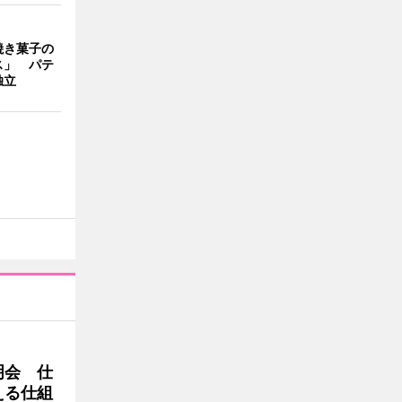
焼き菓子の
ス」 パテ
独立
明会 仕
える仕組