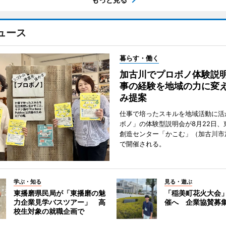
ュース
暮らす・働く
加古川でプロボノ体験説
事の経験を地域の力に変
み提案
仕事で培ったスキルを地域活動に活
ボノ」の体験型説明会が8月22日、
創造センター「かこむ」（加古川市
で開催される。
学ぶ・知る
見る・遊ぶ
東播磨県民局が「東播磨の魅
「稲美町花火大会
力企業見学バスツアー」 高
催へ 企業協賛募
校生対象の就職企画で