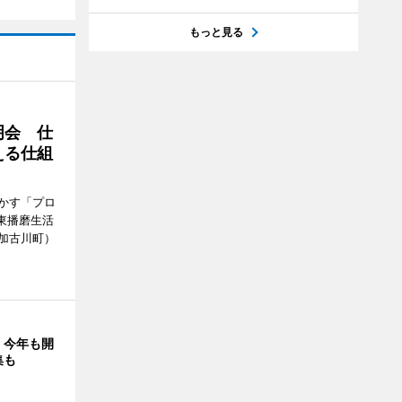
もっと見る
明会 仕
える仕組
かす「プロ
東播磨生活
加古川町）
」今年も開
集も