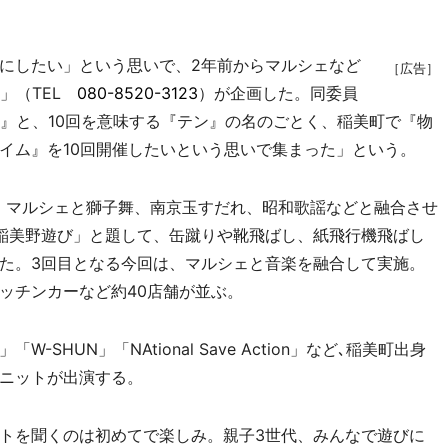
にしたい」という思いで、2年前からマルシェなど
［広告］
員」（TEL
080-8520-3123
）が企画した。同委員
W』と、10回を意味する『テン』の名のごとく、稲美町で『物
イム』を10回開催したいという思いで集まった」という。
、マルシェと獅子舞、南京玉すだれ、昭和歌謡などと融合させ
稲美野遊び」と題して、缶蹴りや靴飛ばし、紙飛行機飛ばし
た。3回目となる今回は、マルシェと音楽を融合して実施。
ッチンカーなど約40店舗が並ぶ。
HUN」「NAtional Save Action」など､稲美町出身
ニットが出演する。
トを聞くのは初めてで楽しみ。親子3世代、みんなで遊びに