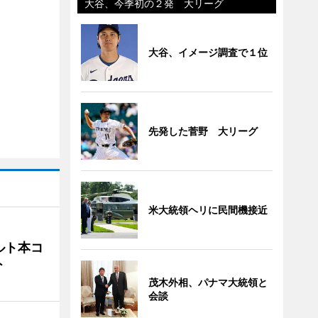
大谷、今季初の２発 大リーグ
大谷、イメージ調査で１位
先発した菅野 大リーグ
米大統領ヘリに民間機接近
ルト本コ
ト
茂木外相、パナマ大統領と
会談