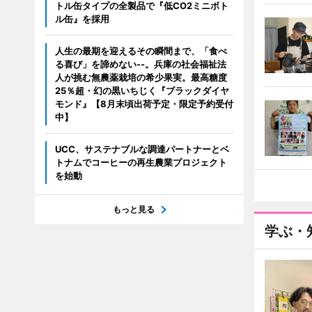
トル缶タイプの全製品で『低CO2ミニボト
ル缶』を採用
人生の最期を迎えるその瞬間まで、「食べ
る喜び」を諦めない--。兵庫の社会福祉法
人が挑む無農薬栽培の希少果実。最高糖度
25％超・幻の黒いちじく『ブラックダイヤ
モンド』【8月末頃出荷予定・限定予約受付
中】
UCC、サステナブルな調達パートナーとベ
トナムでコーヒーの再生農業プロジェクト
を始動
もっと見る
学ぶ・