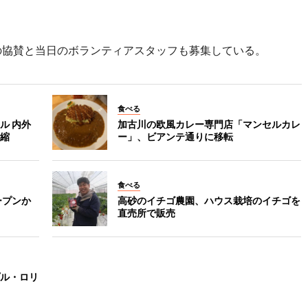
からの協賛と当日のボランティアスタッフも募集している。
食べる
ル 内外
加古川の欧風カレー専門店「マンセルカレ
縮
ー」、ビアンテ通りに移転
食べる
ープンか
高砂のイチゴ農園、ハウス栽培のイチゴを
直売所で販売
ル・ロリ