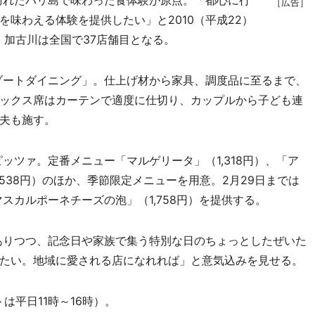
たバリ島で味わった食体験が原点。「都心に行
［広告］
味わえる体験を提供したい」と2010（平成22）
。加古川は全国で37店舗目となる。
トダイニング」。仕上げ材から家具、調度品に至るまで、
ックス席はカーテンで適度に仕切り、カップルから子ども連
夫も施す。
ァ。定番メニュー「マルゲリータ」（1,318円）、「ア
,538円）のほか、季節限定メニューを用意。2月29日までは
スカルポーネチーズの泡」（1,758円）を提供する。
つつ、記念日や家族で集う特別な日のちょっとしたぜいた
たい。地域に愛される店になれれば」と意気込みを見せる。
平日11時～16時）。