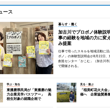
ュース
暮らす・働く
加古川でプロボノ体験説
事の経験を地域の力に変
み提案
仕事で培ったスキルを地域活動に活
ボノ」の体験型説明会が8月22日、
創造センター「かこむ」（加古川市
で開催される。
学ぶ・知る
見る・遊ぶ
東播磨県民局が「東播磨の魅
「稲美町花火大会
力企業見学バスツアー」 高
催へ 企業協賛募
校生対象の就職企画で