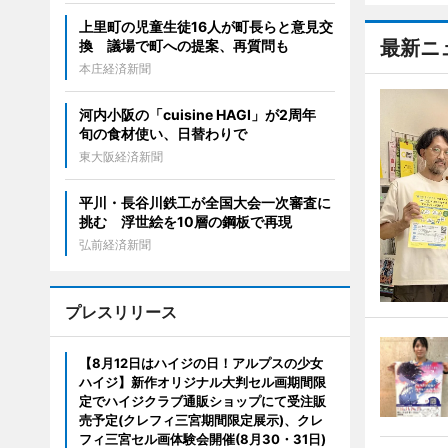
上里町の児童生徒16人が町長らと意見交
最新ニ
換 議場で町への提案、再質問も
本庄経済新聞
河内小阪の「cuisine HAGI」が2周年
旬の食材使い、日替わりで
東大阪経済新聞
平川・長谷川鉄工が全国大会一次審査に
挑む 浮世絵を10層の鋼板で再現
弘前経済新聞
プレスリリース
【8月12日はハイジの日！アルプスの少女
ハイジ】新作オリジナル大判セル画期間限
定でハイジクラブ通販ショップにて受注販
売予定(クレフィ三宮期間限定展示)、クレ
フィ三宮セル画体験会開催(8月30・31日)