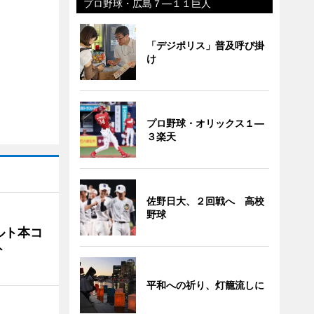
プロ野球・広島７―１１巨人
「デジポリス」普及呼び掛
け
プロ野球・オリックス１―
３楽天
佐野日大、２回戦へ 高校
野球
ルト本コ
ト
平和への祈り、灯籠流しに