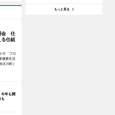
もっと見る
明会 仕
える仕組
かす「プロ
東播磨生活
加古川町）
」今年も開
集も