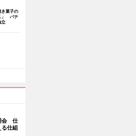
焼き菓子の
ス」 パテ
独立
明会 仕
える仕組