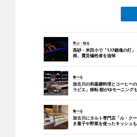
学ぶ・知る
高砂・米田小で「1.17鎮魂の灯」
画、震災犠牲者を追悼
食べる
加古川の和薬膳料理とコーヒーの
ラビエ」移転 朝がゆモーニング
食べる
加古川にタルト専門店「ル・クー
き菓子や野菜を使ったキッシュも