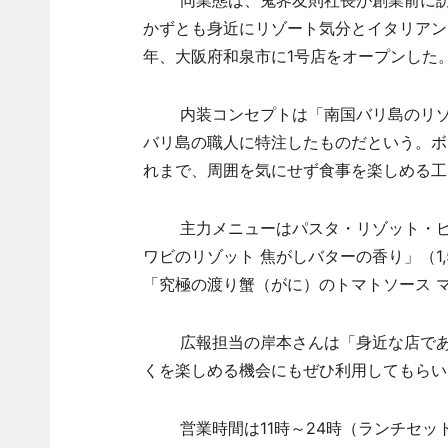
同業態は、鬼界友則社長が創業前に訪れ
かずとも身近にリゾート気分とイタリアンを
年、大阪府和泉市に1号店をオープンした
内装コンセプトは「南国バリ島のリゾー
バリ島の職人に特注したものだという。ボ
れまで、周囲を気にせず食事を楽しめる工
主力メニューはパスタ・リゾット・ピッツ
ワビのリゾット 焦がしバターの香り」（1
「究極の渡り蟹（がに）のトマトソース マ
広報担当の岸本さんは「身近な店であり
くを楽しめる機会にもぜひ利用してもらい
営業時間は11時～24時（ランチセットは