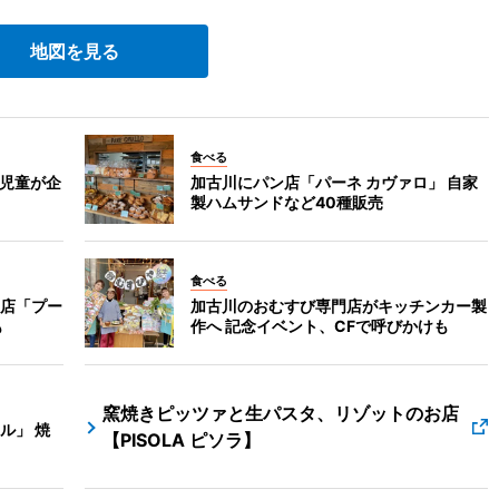
地図を見る
食べる
 児童が企
加古川にパン店「パーネ カヴァロ」 自家
製ハムサンドなど40種販売
食べる
店「プー
加古川のおむすび専門店がキッチンカー製
も
作へ 記念イベント、CFで呼びかけも
窯焼きピッツァと生パスタ、リゾットのお店
ル」 焼
【PISOLA ピソラ】