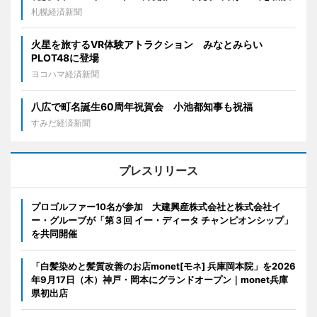
札幌経済新聞
火星を旅するVR体験アトラクション みなとみらい
PLOT48に登場
ヨコハマ経済新聞
八広で町名誕生60周年祝賀会 小池都知事も祝福
すみだ経済新聞
プレスリリース
プロゴルファー10名が参加 大建興産株式会社と株式会社イ
ー・グルーブが「第３回 イー・ディータ チャンピオンシップ」
を共同開催
「白髪染めと髪質改善のお店monet[モネ] 兵庫岡本院」を2026
年9月17日（木）神戸・岡本にグランドオープン｜monet兵庫
県初出店