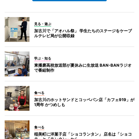
見る・遊ぶ
加古川で「アオハル祭」 学生たちのステージをケーブ
ルテレビ局が公開収録
学ぶ・知る
東播磨高校放送部が夏休みに生放送 BAN-BANラジオ
で番組制作
食べる
加古川のホットサンドとコッペパン店「カフェ919」が
1周年 かつめしも
食べる
稲美町に洋菓子店「ショコランタン」 店名は「ショコ
ラ」と「ランタン」から