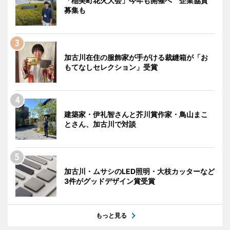
「稲美町花火大会」今年も開催へ 企業協賛
募集も
加古川在住の服飾家が手がける裁縫箱が「お
もてなしセレクション」受賞
建築家・伊礼智さんと芥川賞作家・鳥山まこ
とさん、加古川で対談
加古川・ムサシのLED照明・大枝カッターなど
3件がグッドデザイン賞受賞
もっと見る