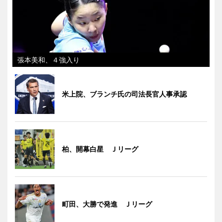
張本美和、４強入り
米上院、ブランチ氏の司法長官人事承認
柏、開幕白星 Ｊリーグ
町田、大勝で発進 Ｊリーグ