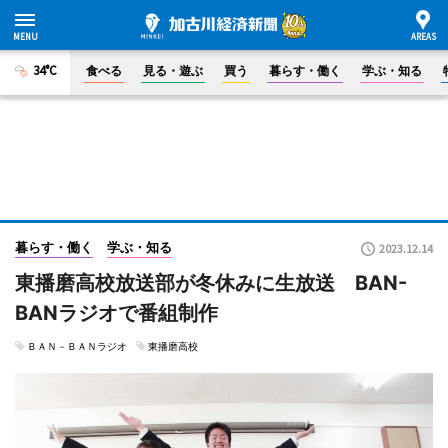
34°C
食べる
見る・遊ぶ
買う
暮らす・働く
学ぶ・知る
暮らす・働く
学ぶ・知る
2023.12.14
東播磨高校放送部が冬休みに生放送 BAN-
BANラジオで番組制作
ＢＡＮ－ＢＡＮラジオ
東播磨高校