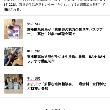
8月22日、東播磨生活創造センター「かこむ」（加古川市加古川町）で
開催される。
学ぶ・知る
東播磨県民局が「東播磨の魅力企業見学バスツア
ー」 高校生対象の就職企画で
学ぶ・知る
東播磨高放送部がラジオ生放送に挑戦 BAN-BAN
ラジオで番組制作
学ぶ・知る
加古川で「多様な進路相談会」 通信制・全日制な
ど12校が参加