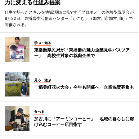
力に変える仕組み提案
仕事で培ったスキルを地域活動に活かす「プロボノ」の体験型説明会が
8月22日、東播磨生活創造センター「かこむ」（加古川市加古川町）で
開催される。
学ぶ・知る
東播磨県民局が「東播磨の魅力企業見学バスツア
ー」 高校生対象の就職企画で
見る・遊ぶ
「稲美町花火大会」今年も開催へ 企業協賛募集も
食べる
加古川に「アーミンコーヒー」 地域の暮らしに溶
け込むコーヒー店目指す