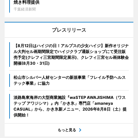
焼き料理提供
千葉経済新聞
プレスリリース
【8月12日はハイジの日！アルプスの少女ハイジ】新作オリジナ
ル大判セル画期間限定でハイジクラブ通販ショップにて受注販
売予定(クレフィ三宮期間限定展示)、クレフィ三宮セル画体験会
開催(8月30・31日)
松山市シルバー人材センターの新規事業「フレイル予防ヘルス
テック事業」に協力
淡路島東海岸の大型商業施設『waSTEP AWAJISHIMA（ワス
テップ アワジシマ）』内「かき氷」専門店「amaneya
CASUAL」から、かき氷新メニュー、2026年8月8日（土）提
供開始！
もっと見る