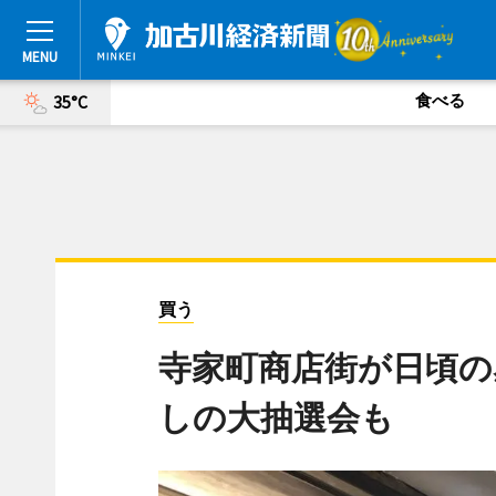
食べる
35°C
買う
寺家町商店街が日頃の
しの大抽選会も