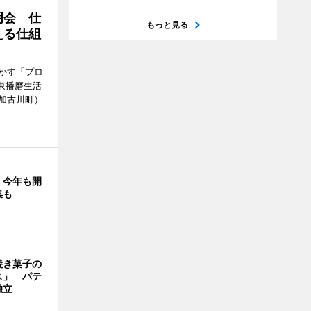
明会 仕
もっと見る
える仕組
かす「プロ
東播磨生活
加古川町）
」今年も開
集も
焼き菓子の
ス」 パテ
独立