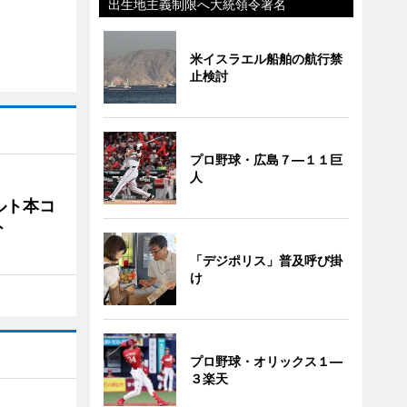
出生地主義制限へ大統領令署名
米イスラエル船舶の航行禁
止検討
プロ野球・広島７―１１巨
人
ルト本コ
ト
「デジポリス」普及呼び掛
け
プロ野球・オリックス１―
３楽天