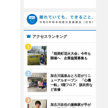
アクセスランキング
「稲美町花火大会」今年も
開催へ 企業協賛募集も
加古川温泉みとろ荘がリニ
ューアルオープン 「心機
一転」1階フロア、脱衣所な
ど改修
加古川在住の服飾家が手が