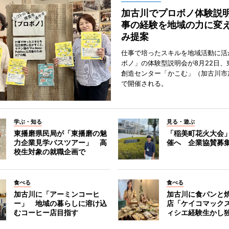
加古川でプロボノ体験説
事の経験を地域の力に変
み提案
仕事で培ったスキルを地域活動に活
ボノ」の体験型説明会が8月22日、
創造センター「かこむ」（加古川市
で開催される。
学ぶ・知る
見る・遊ぶ
東播磨県民局が「東播磨の魅
「稲美町花火大会
力企業見学バスツアー」 高
催へ 企業協賛募
校生対象の就職企画で
食べる
食べる
加古川に「アーミンコーヒ
加古川に食パンと
ー」 地域の暮らしに溶け込
店「ケイコマック
むコーヒー店目指す
ィシエ経験生かし