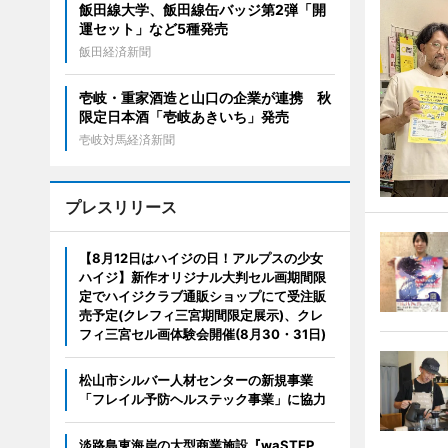
飯田線大学、飯田線缶バッジ第2弾「開
運セット」など5種発売
飯田経済新聞
壱岐・重家酒造と山口の企業が連携 秋
限定日本酒「壱岐あきいち」発売
壱岐対馬経済新聞
プレスリリース
【8月12日はハイジの日！アルプスの少女
ハイジ】新作オリジナル大判セル画期間限
定でハイジクラブ通販ショップにて受注販
売予定(クレフィ三宮期間限定展示)、クレ
フィ三宮セル画体験会開催(8月30・31日)
松山市シルバー人材センターの新規事業
「フレイル予防ヘルステック事業」に協力
淡路島東海岸の大型商業施設『waSTEP