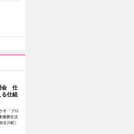
明会 仕
える仕組
かす「プロ
東播磨生活
加古川町）