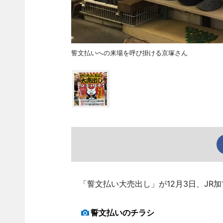
誓文払いへの来場を呼び掛ける京塚さん
「誓文払い大売出し」が12月3日、JR
誓文払いのチラシ