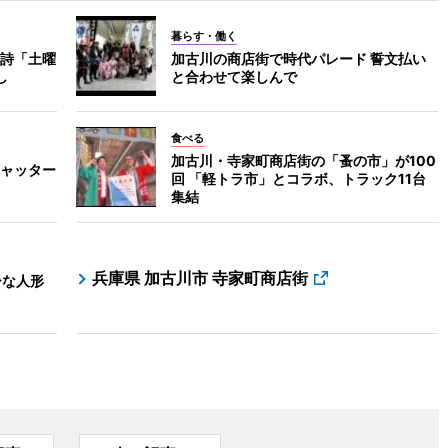
暮らす・働く
詩「土曜
加古川の商店街で時代パレード 誓文払い
し
と合わせて楽しんで
食べる
加古川・寺家町商店街の「蚤の市」が100
ャッター
回 「軽トラ市」とコラボ、トラック11台
集結
兵庫県 加古川市 寺家町商店街
ひな人形