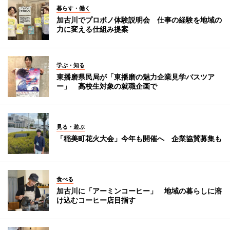
暮らす・働く
加古川でプロボノ体験説明会 仕事の経験を地域の
力に変える仕組み提案
学ぶ・知る
東播磨県民局が「東播磨の魅力企業見学バスツア
ー」 高校生対象の就職企画で
見る・遊ぶ
「稲美町花火大会」今年も開催へ 企業協賛募集も
食べる
加古川に「アーミンコーヒー」 地域の暮らしに溶
け込むコーヒー店目指す