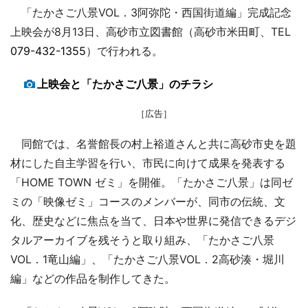
「たかさご八景VOL．3阿弥陀・西国街道編」完成記念
上映会が8月13日、高砂市立図書館（高砂市米田町、TEL
079-432-1355
）で行われる。
上映会と「たかさご八景」のチラシ
［広告］
同館では、名誉館長の村上裕道さんと共に高砂市史を題
材にした自主学習を行い、市民に向けて成果を発表する
「HOME TOWN ゼミ」を開催。「たかさご八景」は同ゼ
ミの「映像ゼミ」コースのメンバーが、同市の伝統、文
化、歴史などに焦点を当て、日本や世界に発信できるデジ
タルアーカイブを残そうと取り組み、「たかさご八景
VOL．1竜山編」、「たかさご八景VOL．2高砂湊・堀川
編」などの作品を制作してきた。