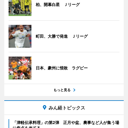
柏、開幕白星 Ｊリーグ
町田、大勝で発進 Ｊリーグ
日本、豪州に惜敗 ラグビー
もっと見る
みん経トピックス
「津軽伝承料理」の第2弾 正月や盆、農事など人が集う場
に焦点を当てる