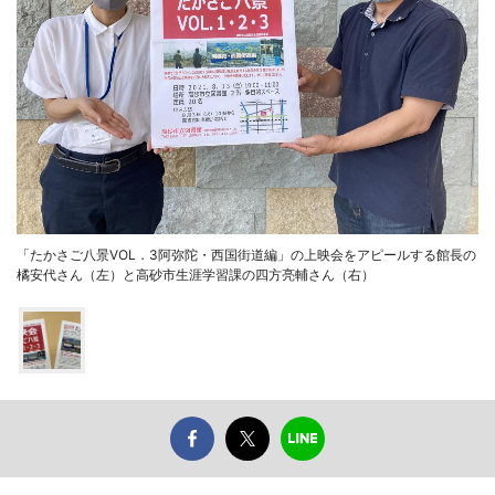
「たかさご八景VOL．3阿弥陀・西国街道編」の上映会をアピールする館長の
橘安代さん（左）と高砂市生涯学習課の四方亮輔さん（右）