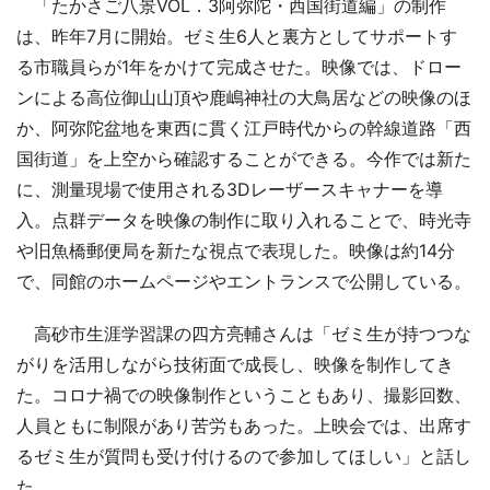
「たかさご八景VOL．3阿弥陀・西国街道編」の制作
は、昨年7月に開始。ゼミ生6人と裏方としてサポートす
る市職員らが1年をかけて完成させた。映像では、ドロー
ンによる高位御山山頂や鹿嶋神社の大鳥居などの映像のほ
か、阿弥陀盆地を東西に貫く江戸時代からの幹線道路「西
国街道」を上空から確認することができる。今作では新た
に、測量現場で使用される3Dレーザースキャナーを導
入。点群データを映像の制作に取り入れることで、時光寺
や旧魚橋郵便局を新たな視点で表現した。映像は約14分
で、同館のホームページやエントランスで公開している。
高砂市生涯学習課の四方亮輔さんは「ゼミ生が持つつな
がりを活用しながら技術面で成長し、映像を制作してき
た。コロナ禍での映像制作ということもあり、撮影回数、
人員ともに制限があり苦労もあった。上映会では、出席す
るゼミ生が質問も受け付けるので参加してほしい」と話し
た。