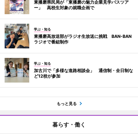
東播磨県民局が「東播磨の魅力企業見学バスツア
ー」 高校生対象の就職企画で
学ぶ・知る
東播磨高放送部がラジオ生放送に挑戦 BAN-BAN
ラジオで番組制作
学ぶ・知る
加古川で「多様な進路相談会」 通信制・全日制な
ど12校が参加
もっと見る
暮らす・働く