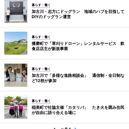
暮らす・働く
加古川・志方にドッグラン 地域のハブを目指して
DIYのドッグラン運営
暮らす・働く
播磨町で「草刈りドローン」レンタルサービス 飲
食店店主が新規事業
暮らす・働く
加古川で「多様な進路相談会」 通信制・全日制な
ど12校が参加
暮らす・働く
稲美町で社協主催「カタリバ」 たき火を囲み住民
が自由に語り合える場に