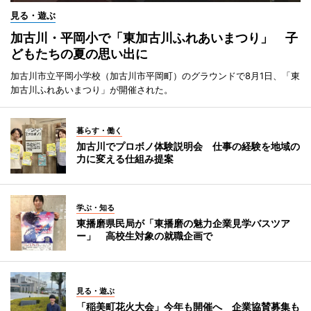
見る・遊ぶ
加古川・平岡小で「東加古川ふれあいまつり」 子
どもたちの夏の思い出に
加古川市立平岡小学校（加古川市平岡町）のグラウンドで8月1日、「東
加古川ふれあいまつり」が開催された。
暮らす・働く
加古川でプロボノ体験説明会 仕事の経験を地域の
力に変える仕組み提案
学ぶ・知る
東播磨県民局が「東播磨の魅力企業見学バスツア
ー」 高校生対象の就職企画で
見る・遊ぶ
「稲美町花火大会」今年も開催へ 企業協賛募集も