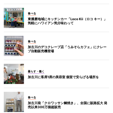
食べる
東播磨地域にキッチンカー「Loco Kii（ロコ キー）」
気軽にハワイアン気分味わって
食べる
加古川のデコクレープ店「うみそらカフェ」にクレー
プ自動販売機登場
暮らす・働く
加古川に客席1席の美容室 個室で安らげる場所を
食べる
加古川発「クロワッサン鯛焼き」、全国に販路拡大 発
売以来300万個超販売