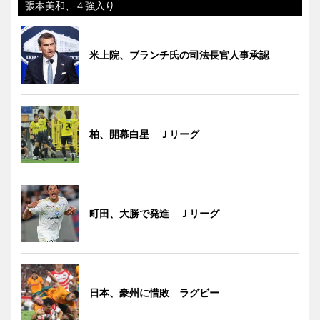
張本美和、４強入り
米上院、ブランチ氏の司法長官人事承認
柏、開幕白星 Ｊリーグ
町田、大勝で発進 Ｊリーグ
日本、豪州に惜敗 ラグビー