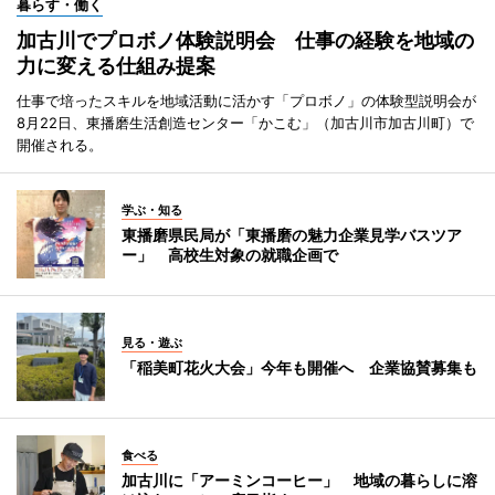
暮らす・働く
加古川でプロボノ体験説明会 仕事の経験を地域の
力に変える仕組み提案
仕事で培ったスキルを地域活動に活かす「プロボノ」の体験型説明会が
8月22日、東播磨生活創造センター「かこむ」（加古川市加古川町）で
開催される。
学ぶ・知る
東播磨県民局が「東播磨の魅力企業見学バスツア
ー」 高校生対象の就職企画で
見る・遊ぶ
「稲美町花火大会」今年も開催へ 企業協賛募集も
食べる
加古川に「アーミンコーヒー」 地域の暮らしに溶