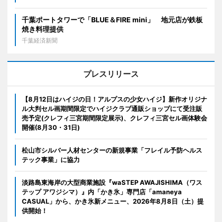
千葉ポートタワーで「BLUE＆FIRE mini」 地元店が鉄板
焼き料理提供
千葉経済新聞
プレスリリース
【8月12日はハイジの日！アルプスの少女ハイジ】新作オリジナ
ル大判セル画期間限定でハイジクラブ通販ショップにて受注販
売予定(クレフィ三宮期間限定展示)、クレフィ三宮セル画体験会
開催(8月30・31日)
松山市シルバー人材センターの新規事業「フレイル予防ヘルス
テック事業」に協力
淡路島東海岸の大型商業施設『waSTEP AWAJISHIMA（ワス
テップ アワジシマ）』内「かき氷」専門店「amaneya
CASUAL」から、かき氷新メニュー、2026年8月8日（土）提
供開始！