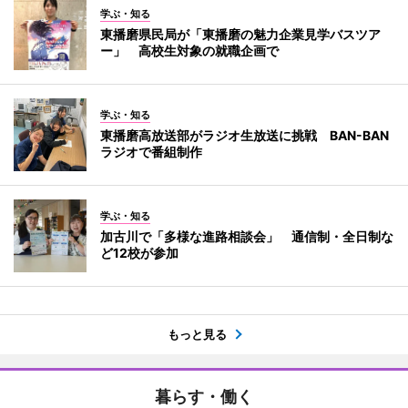
学ぶ・知る
東播磨県民局が「東播磨の魅力企業見学バスツア
ー」 高校生対象の就職企画で
学ぶ・知る
東播磨高放送部がラジオ生放送に挑戦 BAN-BAN
ラジオで番組制作
学ぶ・知る
加古川で「多様な進路相談会」 通信制・全日制な
ど12校が参加
もっと見る
暮らす・働く