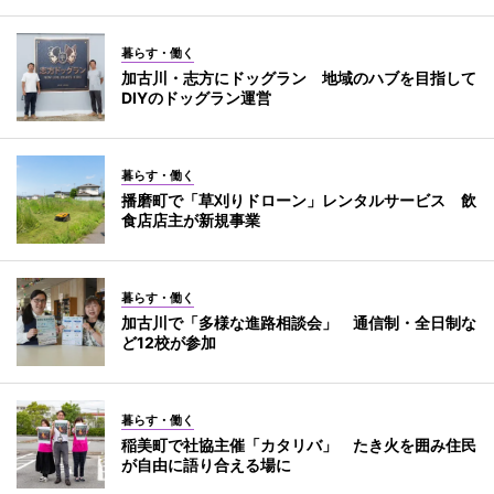
暮らす・働く
加古川・志方にドッグラン 地域のハブを目指して
DIYのドッグラン運営
暮らす・働く
播磨町で「草刈りドローン」レンタルサービス 飲
食店店主が新規事業
暮らす・働く
加古川で「多様な進路相談会」 通信制・全日制な
ど12校が参加
暮らす・働く
稲美町で社協主催「カタリバ」 たき火を囲み住民
が自由に語り合える場に