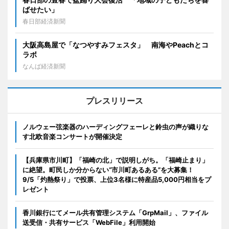
ばせたい」
春日部経済新聞
大阪高島屋で「なつやすみフェスタ」 南海やPeachとコ
ラボ
なんば経済新聞
プレスリリース
ノルウェー弦楽器のハーディングフェーレと鈴虫の声が織りな
す北欧音楽コンサートが開催決定
【兵庫県市川町】「福崎の北」で説明しがち。「福崎止まり」
に絶望。町民しか分からない“市川町あるある”を大募集！
9/5「灼熱祭り」で投票、上位3名様に特産品5,000円相当をプ
レゼント
香川銀行にてメール共有管理システム「GrpMail」、ファイル
送受信・共有サービス「WebFile」利用開始