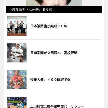
小川真由美さん死去、８６歳
日本被団協が結成７０年
日南学園が２回戦へ 高校野球
後藤大樹、４００障害で銀
上田綺世は後半途中交代 サッカー