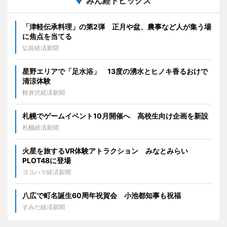
みん経トピックス
「津軽伝承料理」の第2弾 正月や盆、農事など人が集う場
に焦点を当てる
弘前経済新聞
星野エリアで「足水浴」 13度の湧水とヒノキ香るおけで
清涼体験
軽井沢経済新聞
札幌でゲームイベント10月開催へ 高校生向け企画を新設
札幌経済新聞
火星を旅するVR体験アトラクション みなとみらい
PLOT48に登場
ヨコハマ経済新聞
八広で町名誕生60周年祝賀会 小池都知事も祝福
すみだ経済新聞