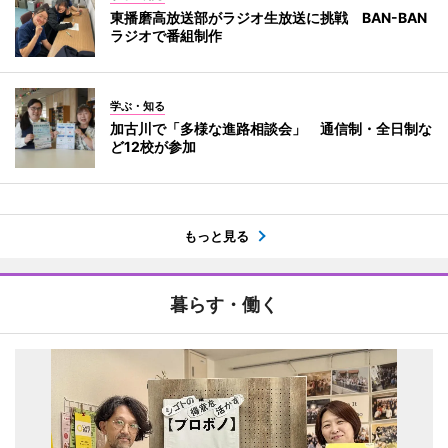
東播磨高放送部がラジオ生放送に挑戦 BAN-BAN
ラジオで番組制作
学ぶ・知る
加古川で「多様な進路相談会」 通信制・全日制な
ど12校が参加
もっと見る
暮らす・働く