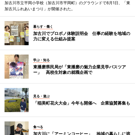
加古川市立平岡小学校（加古川市平岡町）のグラウンドで8月1日、「東
加古川ふれあいまつり」が開催された。
暮らす・働く
加古川でプロボノ体験説明会 仕事の経験を地域の
力に変える仕組み提案
学ぶ・知る
東播磨県民局が「東播磨の魅力企業見学バスツア
ー」 高校生対象の就職企画で
見る・遊ぶ
「稲美町花火大会」今年も開催へ 企業協賛募集も
食べる
加古川に「アーミンコーヒー」 地域の暮らしに溶