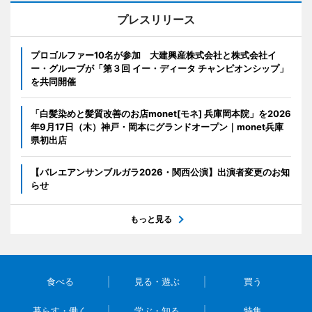
プレスリリース
プロゴルファー10名が参加 大建興産株式会社と株式会社イ
ー・グルーブが「第３回 イー・ディータ チャンピオンシップ」
を共同開催
「白髪染めと髪質改善のお店monet[モネ] 兵庫岡本院」を2026
年9月17日（木）神戸・岡本にグランドオープン｜monet兵庫
県初出店
【バレエアンサンブルガラ2026・関西公演】出演者変更のお知
らせ
もっと見る
食べる
見る・遊ぶ
買う
暮らす・働く
学ぶ・知る
特集