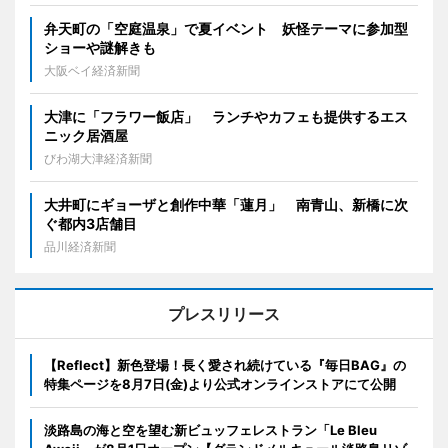
弁天町の「空庭温泉」で夏イベント 妖怪テーマに参加型
ショーや謎解きも
大阪ベイ経済新聞
大津に「フラワー飯店」 ランチやカフェも提供するエス
ニック居酒屋
びわ湖大津経済新聞
大井町にギョーザと創作中華「蓮月」 南青山、新橋に次
ぐ都内3店舗目
品川経済新聞
プレスリリース
【Reflect】新色登場！長く愛され続けている『毎日BAG』の
特集ページを8月7日(金)より公式オンラインストアにて公開
淡路島の海と空を望む新ビュッフェレストラン「Le Bleu