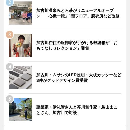
加古川温泉みとろ荘がリニューアルオープ
ン 「心機一転」1階フロア、脱衣所など改修
加古川在住の服飾家が手がける裁縫箱が「お
もてなしセレクション」受賞
加古川・ムサシのLED照明・大枝カッターなど
3件がグッドデザイン賞受賞
建築家・伊礼智さんと芥川賞作家・鳥山まこ
とさん、加古川で対談