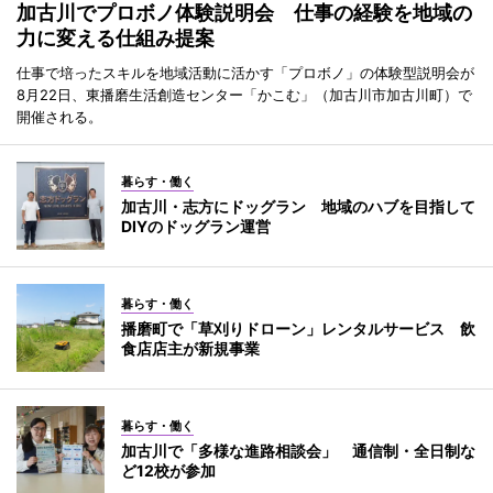
加古川でプロボノ体験説明会 仕事の経験を地域の
力に変える仕組み提案
仕事で培ったスキルを地域活動に活かす「プロボノ」の体験型説明会が
8月22日、東播磨生活創造センター「かこむ」（加古川市加古川町）で
開催される。
暮らす・働く
加古川・志方にドッグラン 地域のハブを目指して
DIYのドッグラン運営
暮らす・働く
播磨町で「草刈りドローン」レンタルサービス 飲
食店店主が新規事業
暮らす・働く
加古川で「多様な進路相談会」 通信制・全日制な
ど12校が参加