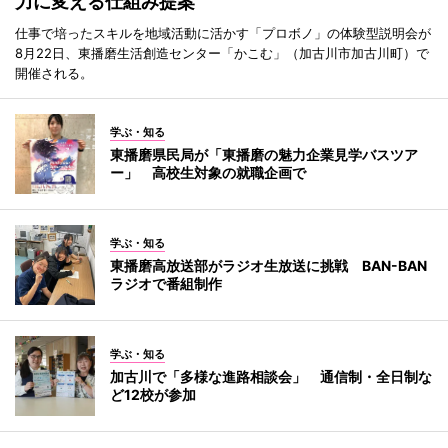
力に変える仕組み提案
仕事で培ったスキルを地域活動に活かす「プロボノ」の体験型説明会が
8月22日、東播磨生活創造センター「かこむ」（加古川市加古川町）で
開催される。
学ぶ・知る
東播磨県民局が「東播磨の魅力企業見学バスツア
ー」 高校生対象の就職企画で
学ぶ・知る
東播磨高放送部がラジオ生放送に挑戦 BAN-BAN
ラジオで番組制作
学ぶ・知る
加古川で「多様な進路相談会」 通信制・全日制な
ど12校が参加