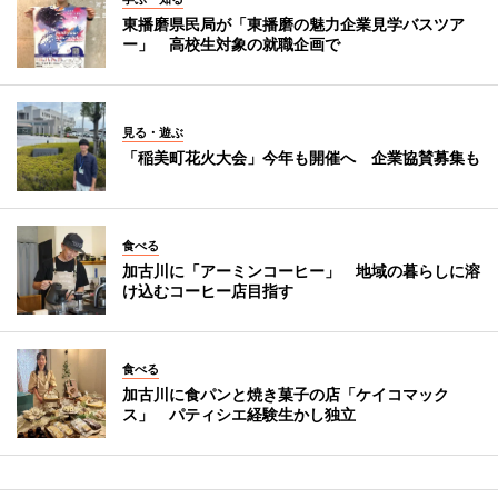
東播磨県民局が「東播磨の魅力企業見学バスツア
ー」 高校生対象の就職企画で
見る・遊ぶ
「稲美町花火大会」今年も開催へ 企業協賛募集も
食べる
加古川に「アーミンコーヒー」 地域の暮らしに溶
け込むコーヒー店目指す
食べる
加古川に食パンと焼き菓子の店「ケイコマック
ス」 パティシエ経験生かし独立