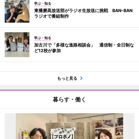
学ぶ・知る
東播磨高放送部がラジオ生放送に挑戦 BAN-BAN
ラジオで番組制作
学ぶ・知る
加古川で「多様な進路相談会」 通信制・全日制な
ど12校が参加
もっと見る
暮らす・働く