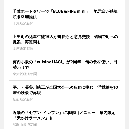
千葉ポートタワーで「BLUE＆FIRE mini」 地元店が鉄板
焼き料理提供
千葉経済新聞
上里町の児童生徒16人が町長らと意見交換 議場で町への
提案、再質問も
本庄経済新聞
河内小阪の「cuisine HAGI」が2周年 旬の食材使い、日
替わりで
東大阪経済新聞
平川・長谷川鉄工が全国大会一次審査に挑む 浮世絵を10
層の鉄板で再現
弘前経済新聞
近畿の「セブン-イレブン」に和歌山メニュー 県内限定
「天かけラーメン」も
和歌山経済新聞