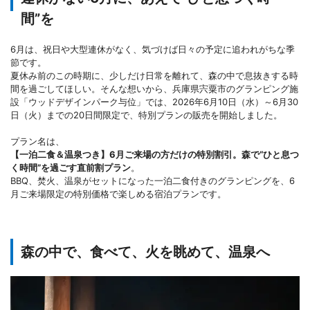
間”を
6月は、祝日や大型連休がなく、気づけば日々の予定に追われがちな季
節です。
夏休み前のこの時期に、少しだけ日常を離れて、森の中で息抜きする時
間を過ごしてほしい。そんな想いから、兵庫県宍粟市のグランピング施
設「ウッドデザインパーク与位」では、2026年6月10日（水）～6月30
日（火）までの20日間限定で、特別プランの販売を開始しました。
プラン名は、
【一泊二食＆温泉つき】6月ご来場の方だけの特別割引。森で“ひと息つ
く時間”を過ごす直前割プラン
。
BBQ、焚火、温泉がセットになった一泊二食付きのグランピングを、6
月ご来場限定の特別価格で楽しめる宿泊プランです。
森の中で、食べて、火を眺めて、温泉へ