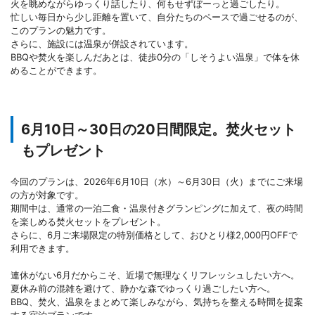
火を眺めながらゆっくり話したり、何もせずぼーっと過ごしたり。
忙しい毎日から少し距離を置いて、自分たちのペースで過ごせるのが、
このプランの魅力です。
さらに、施設には温泉が併設されています。
BBQや焚火を楽しんだあとは、徒歩0分の「しそうよい温泉」で体を休
めることができます。
6月10日～30日の20日間限定。焚火セット
もプレゼント
今回のプランは、2026年6月10日（水）～6月30日（火）までにご来場
の方が対象です。
期間中は、通常の一泊二食・温泉付きグランピングに加えて、夜の時間
を楽しめる焚火セットをプレゼント。
さらに、6月ご来場限定の特別価格として、おひとり様2,000円OFFで
利用できます。
連休がない6月だからこそ、近場で無理なくリフレッシュしたい方へ。
夏休み前の混雑を避けて、静かな森でゆっくり過ごしたい方へ。
BBQ、焚火、温泉をまとめて楽しみながら、気持ちを整える時間を提案
する宿泊プランです。