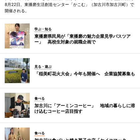
8月22日、東播磨生活創造センター「かこむ」（加古川市加古川町）で
開催される。
学ぶ・知る
東播磨県民局が「東播磨の魅力企業見学バスツア
ー」 高校生対象の就職企画で
見る・遊ぶ
「稲美町花火大会」今年も開催へ 企業協賛募集も
食べる
加古川に「アーミンコーヒー」 地域の暮らしに溶
け込むコーヒー店目指す
食べる