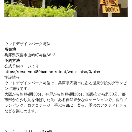
ウッドデザインパーク与位
所在地
兵庫県宍粟市山崎町与位66-3
予約方法
公式予約ページより
https://reserve.489ban.net/client/wdp-shiso/0/plan
施設情報
ウッドデザインパーク与位は、兵庫県宍粟市にある温泉併設のグランピ
ング施設です。
大阪から約1時間30分、神戸から約1時間20分、姫路市から約50分。都
市部から少し足を伸ばした先にある自然豊かなロケーションで、宿泊グ
ランピング、ログコテージ、手ぶらBBQ、焚火、季節のアクティビティ
などを楽しめます。