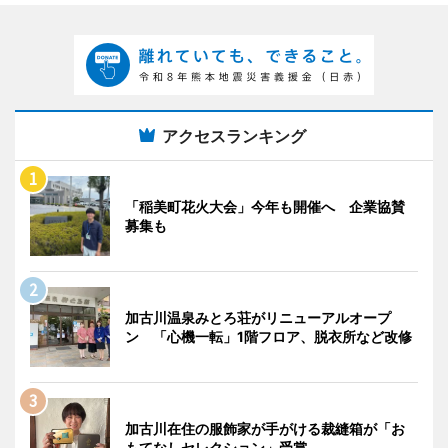
アクセスランキング
「稲美町花火大会」今年も開催へ 企業協賛
募集も
加古川温泉みとろ荘がリニューアルオープ
ン 「心機一転」1階フロア、脱衣所など改修
加古川在住の服飾家が手がける裁縫箱が「お
もてなしセレクション」受賞