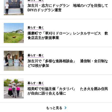
加古川・志方にドッグラン 地域のハブを目指して
DIYのドッグラン運営
暮らす・働く
播磨町で「草刈りドローン」レンタルサービス 飲
食店店主が新規事業
暮らす・働く
加古川で「多様な進路相談会」 通信制・全日制な
ど12校が参加
暮らす・働く
稲美町で社協主催「カタリバ」 たき火を囲み住民
が自由に語り合える場に
もっと見る