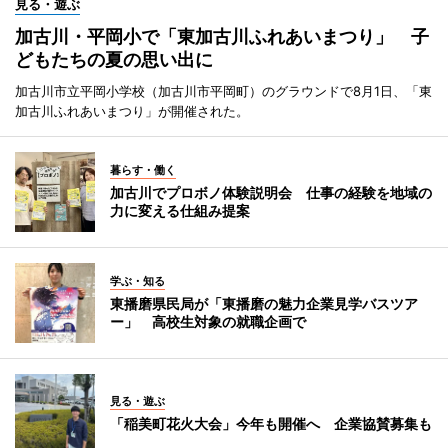
見る・遊ぶ
加古川・平岡小で「東加古川ふれあいまつり」 子
どもたちの夏の思い出に
加古川市立平岡小学校（加古川市平岡町）のグラウンドで8月1日、「東
加古川ふれあいまつり」が開催された。
暮らす・働く
加古川でプロボノ体験説明会 仕事の経験を地域の
力に変える仕組み提案
学ぶ・知る
東播磨県民局が「東播磨の魅力企業見学バスツア
ー」 高校生対象の就職企画で
見る・遊ぶ
「稲美町花火大会」今年も開催へ 企業協賛募集も