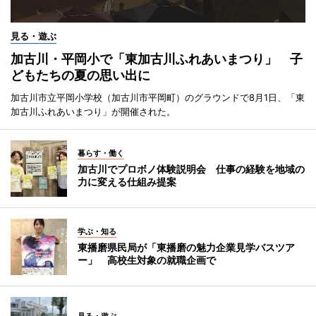
見る・遊ぶ
加古川・平岡小で「東加古川ふれあいまつり」 子
どもたちの夏の思い出に
加古川市立平岡小学校（加古川市平岡町）のグラウンドで8月1日、「東
加古川ふれあいまつり」が開催された。
暮らす・働く
加古川でプロボノ体験説明会 仕事の経験を地域の
力に変える仕組み提案
学ぶ・知る
東播磨県民局が「東播磨の魅力企業見学バスツア
ー」 高校生対象の就職企画で
見る・遊ぶ