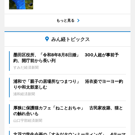
もっと見る
みん経トピックス
墨田区役所、「令和8年8月8日婚」 300人超が事前予
約、開庁前から長い列
すみだ経済新聞
浦和で「親子の居場所なつまつり」 浴衣姿でヨーヨー釣
りや和太鼓楽しむ
浦和経済新聞
厚狭に保護猫カフェ「ねことおちゃ」 古民家改築、猫と
の触れ合いも
山口宇部経済新聞
文花で学生企画の「すみだタウンミーティング」 4テーマ