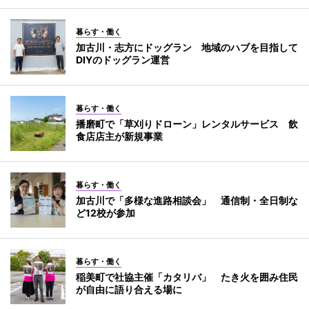
暮らす・働く
加古川・志方にドッグラン 地域のハブを目指して
DIYのドッグラン運営
暮らす・働く
播磨町で「草刈りドローン」レンタルサービス 飲
食店店主が新規事業
暮らす・働く
加古川で「多様な進路相談会」 通信制・全日制な
ど12校が参加
暮らす・働く
稲美町で社協主催「カタリバ」 たき火を囲み住民
が自由に語り合える場に