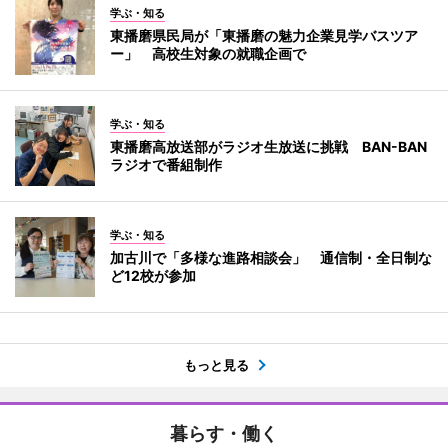
学ぶ・知る
東播磨県民局が「東播磨の魅力企業見学バスツア
ー」 高校生対象の就職企画で
学ぶ・知る
東播磨高放送部がラジオ生放送に挑戦 BAN-BAN
ラジオで番組制作
学ぶ・知る
加古川で「多様な進路相談会」 通信制・全日制な
ど12校が参加
もっと見る
暮らす・働く