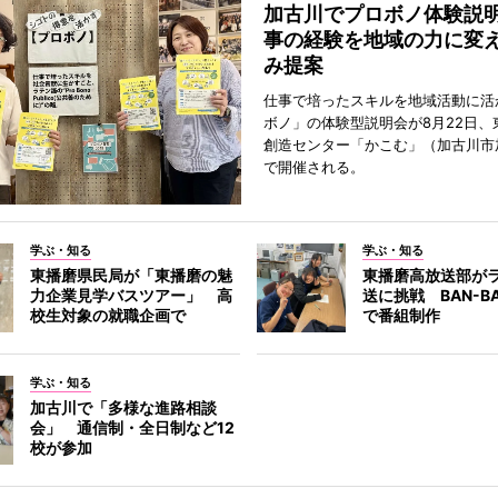
加古川でプロボノ体験説
事の経験を地域の力に変
み提案
仕事で培ったスキルを地域活動に活
ボノ」の体験型説明会が8月22日、
創造センター「かこむ」（加古川市
で開催される。
学ぶ・知る
学ぶ・知る
東播磨県民局が「東播磨の魅
東播磨高放送部が
力企業見学バスツアー」 高
送に挑戦 BAN-B
校生対象の就職企画で
で番組制作
学ぶ・知る
加古川で「多様な進路相談
会」 通信制・全日制など12
校が参加