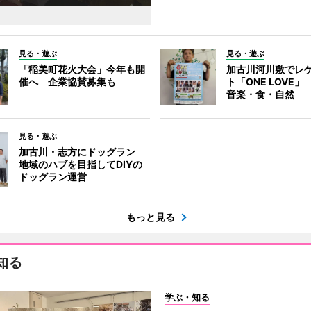
見る・遊ぶ
見る・遊ぶ
「稲美町花火大会」今年も開
加古川河川敷でレ
催へ 企業協賛募集も
ト「ONE LOVE
音楽・食・自然
見る・遊ぶ
加古川・志方にドッグラン
地域のハブを目指してDIYの
ドッグラン運営
もっと見る
知る
学ぶ・知る