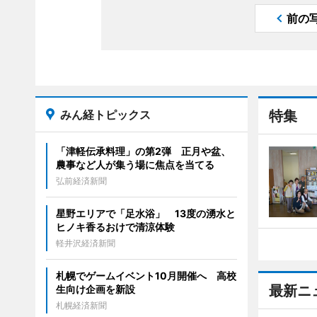
前の
みん経トピックス
特集
「津軽伝承料理」の第2弾 正月や盆、
農事など人が集う場に焦点を当てる
弘前経済新聞
星野エリアで「足水浴」 13度の湧水と
ヒノキ香るおけで清涼体験
軽井沢経済新聞
札幌でゲームイベント10月開催へ 高校
最新ニ
生向け企画を新設
札幌経済新聞