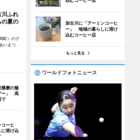
込むコーヒー店
古川ふれ
ちの夏の
加古川に「アーミンコーヒ
ー」 地域の暮らしに溶け
込むコーヒー店
岡町）のグ
あいまつ
もっと見る
ワールドフォトニュース
東播磨の魅
アー」 高
画で
ンコーヒ
しに溶け込
す