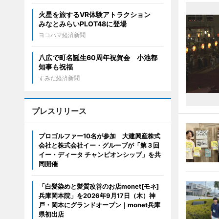
火星を旅するVR体験アトラクション
みなとみらいPLOT48に登場
ヨコハマ経済新聞
八広で町名誕生60周年祝賀会 小池都
知事も祝福
すみだ経済新聞
プレスリリース
プロゴルファー10名が参加 大建興産株式
会社と株式会社イー・グルーブが「第３回
イー・ディータ チャンピオンシップ」を共
同開催
「白髪染めと髪質改善のお店monet[モネ]
兵庫岡本院」を2026年9月17日（木）神
戸・岡本にグランドオープン｜monet兵庫
県初出店