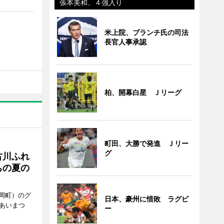
張本美和、４強入り
米上院、ブランチ氏の司法
長官人事承認
柏、開幕白星 Ｊリーグ
町田、大勝で発進 Ｊリー
グ
古川ふれ
ちの夏の
岡町）のグ
日本、豪州に惜敗 ラグビ
あいまつ
ー