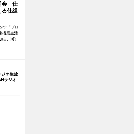
明会 仕
える仕組
かす「プロ
東播磨生活
加古川町）
ラジオ生放
ANラジオ