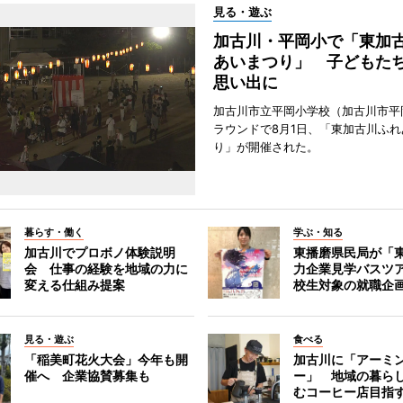
見る・遊ぶ
加古川・平岡小で「東加
あいまつり」 子どもた
思い出に
加古川市立平岡小学校（加古川市平
ラウンドで8月1日、「東加古川ふれ
り」が開催された。
暮らす・働く
学ぶ・知る
加古川でプロボノ体験説明
東播磨県民局が「
会 仕事の経験を地域の力に
力企業見学バスツ
変える仕組み提案
校生対象の就職企
見る・遊ぶ
食べる
「稲美町花火大会」今年も開
加古川に「アーミ
催へ 企業協賛募集も
ー」 地域の暮ら
むコーヒー店目指